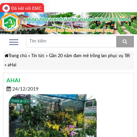
Đã kết nối EMC
Trang chủ
»
Tin tức
»
Gần 20 năm đam mê trồng lan phục vụ Tết
»
aHai
AHAI
24/12/2019