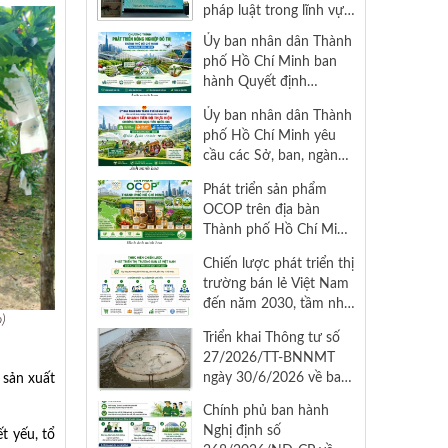
pháp luật trong lĩnh vực
tiêu chuẩn, chất lượng
Ủy ban nhân dân Thành
năm 2026
phố Hồ Chí Minh ban
hành Quyết định
Chương trình phát triển
Ủy ban nhân dân Thành
nông nghiệp đô thị giai
phố Hồ Chí Minh yêu
đoạn 2026 – 2030
cầu các Sở, ban, ngành
trên địa bàn Thành phố
Phát triển sản phẩm
đẩy nhanh tiến độ thực
OCOP trên địa bàn
hiện Chương trình mục
Thành phố Hồ Chí Minh
tiêu quốc gia xây dựng
năm 2026
nông thôn mới, giảm
Chiến lược phát triển thị
nghèo bền vững và phát
trường bán lẻ Việt Nam
triển kinh tế – xã hội
đến năm 2030, tầm nhìn
vùng đồng bào dân tộc
)
đến năm 2050
thiểu số và miền núi giai
Triển khai Thông tư số
đoạn 2026 – 2030
27/2026/TT-BNNMT
ngày 30/6/2026 về ban
 sản xuất
hành Danh mục sản
Chính phủ ban hành
phẩm, hàng hóa có mức
Nghị định số
t yếu, tổ
độ rủi ro trung bình,