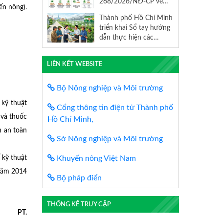
268/2026/NĐ-CP về
mức độ rủi ro cao thuộc
ến nông).
khuyến nông thay thế
trách nhiệm quản lý của
Thành phố Hồ Chí Minh
Nghị định số
Bộ Nông nghiệp và Môi
triển khai Sổ tay hướng
83/2018/NĐ-CP
trường
dẫn thực hiện các
Chương trình mục tiêu
quốc gia giai đoạn 2026
LIÊN KẾT WEBSITE
– 2030
Bộ Nông nghiệp và Môi trường
 kỹ thuật
Cổng thông tin điện tử Thành phố
 và thuốc
Hồ Chí Minh,
h an toàn
Sở Nông nghiệp và Môi trường
 kỹ thuật
Khuyến nông Việt Nam
năm 2014
Bộ pháp điển
THỐNG KÊ TRUY CẬP
PT.