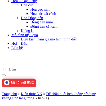
Hoa – Cây kiểng
Hoa cúc
Hoa cúc mini
Hoa cúc cắt cành
Hoa Đồng tiền
Đồng tiền mini
Đồng tiền cắt cành
Kiểng lá
Mô hình hiệu quả
Điều kiện tham gia mô hình trình diễn
Hỏi – Đáp
Liên hệ
Đã kết nối EMC
Trang chủ
»
Kiến thức NN
»
Để chăn nuôi heo không sử dụng
kháng sinh tăng trọng
»
heo (1)