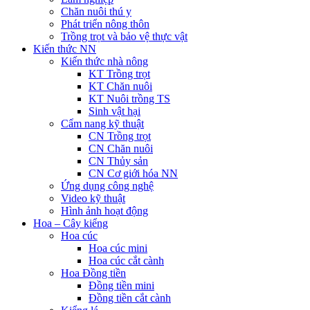
Chăn nuôi thú y
Phát triển nông thôn
Trồng trọt và bảo vệ thực vật
Kiến thức NN
Kiến thức nhà nông
KT Trồng trọt
KT Chăn nuôi
KT Nuôi trồng TS
Sinh vật hại
Cẩm nang kỹ thuật
CN Trồng trọt
CN Chăn nuôi
CN Thủy sản
CN Cơ giới hóa NN
Ứng dụng công nghệ
Video kỹ thuật
Hình ảnh hoạt động
Hoa – Cây kiểng
Hoa cúc
Hoa cúc mini
Hoa cúc cắt cành
Hoa Đồng tiền
Đồng tiền mini
Đồng tiền cắt cành