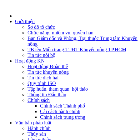
Giới thiệu
Sơ đồ tổ chức
Chức năng, nhiệm vụ, quyền hạn
Ban Giám đốc và Phòng, Trại thuộc Trung tâm Khuyến
nông
TB tên Miền trang TTĐT Khuyến nông TP.HCM
Tin tức nội bộ
Hoạt động KN
Hoạt động Đoàn thể
Tin tức khuyến nông
Tin tức dịch hại
Quy trình ISO
Tập huấn, tham quan, hội thảo
Thông tin Đấu thầu
Chính sách
Chính sách Thành phố
Cải cách hành chính
Chính sách trung ương
Văn bản pháp luật
Hành chính
Thủy sản
Lâm nghiệp