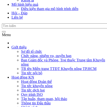
Kiểng lá
Mô hình hiệu quả
Điều kiện tham gia mô hình trình diễn
Hỏi – Đáp
Liên hệ
Menu
Giới thiệu
Sơ đồ tổ chức
Chức năng, nhiệm vụ, quyền hạn
Ban Giám đốc và Phòng, Trại thuộc Trung tâm Khuyến
nông
TB tên Miền trang TTĐT Khuyến nông TP.HCM
Tin tức nội bộ
Hoạt động KN
Hoạt động Đoàn thể
Tin tức khuyến nông
Tin tức dịch hại
Quy trình ISO
Tập huấn, tham quan, hội thảo
Thông tin Đấu thầu