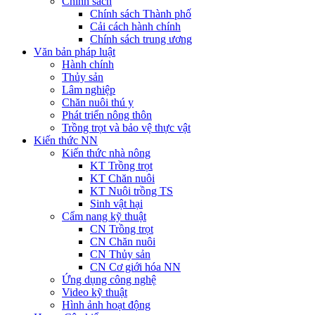
Chính sách
Chính sách Thành phố
Cải cách hành chính
Chính sách trung ương
Văn bản pháp luật
Hành chính
Thủy sản
Lâm nghiệp
Chăn nuôi thú y
Phát triển nông thôn
Trồng trọt và bảo vệ thực vật
Kiến thức NN
Kiến thức nhà nông
KT Trồng trọt
KT Chăn nuôi
KT Nuôi trồng TS
Sinh vật hại
Cẩm nang kỹ thuật
CN Trồng trọt
CN Chăn nuôi
CN Thủy sản
CN Cơ giới hóa NN
Ứng dụng công nghệ
Video kỹ thuật
Hình ảnh hoạt động