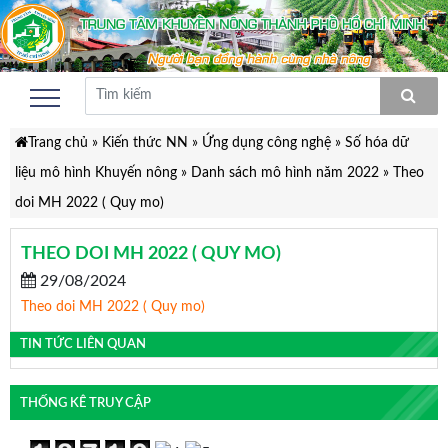
Trang chủ
»
Kiến thức NN
»
Ứng dụng công nghệ
»
Số hóa dữ
liệu mô hình Khuyến nông
»
Danh sách mô hình năm 2022
»
Theo
doi MH 2022 ( Quy mo)
THEO DOI MH 2022 ( QUY MO)
29/08/2024
Theo doi MH 2022 ( Quy mo)
TIN TỨC LIÊN QUAN
THỐNG KÊ TRUY CẬP