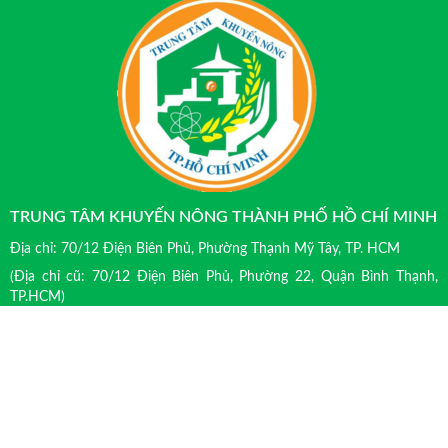
TRUNG TÂM KHUYẾN NÔNG THÀNH PHỐ HỒ CHÍ MINH
Địa chỉ: 70/12 Điện Biên Phủ, Phường Thạnh Mỹ Tây, TP. HCM
(Địa chỉ cũ: 70/12 Điện Biên Phủ, Phường 22, Quận Bình Thạnh,
TP.HCM)
Điện thoại: (028) 39313016, Fax (028) 39312018. Email:
info@khuyennongtphcm.vn hoặc ttkn.snnmt@tphcm.gov.vn
Giấy phép số 25/GP-STTTT cấp ngày 28/7/2020 của Sở TTTT Thành
phố Hồ Chí Minh.
Website: www. khuyennongtphcm.vn