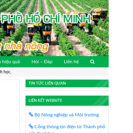
 hiệu quả
Hỏi – Đáp
Liên hệ
h học.
TIN TỨC LIÊN QUAN
LIÊN KẾT WEBSITE
Bộ Nông nghiệp và Môi trường
Cổng thông tin điện tử Thành phố