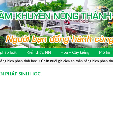
pháp luật
Kiến thức NN
Hoa – Cây kiểng
Mô hình
bằng biện pháp sinh học.
»
Chăn nuôi gia cầm an toàn bằng biện pháp sin
N PHÁP SINH HỌC.