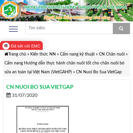
Đã kết nối EMC
Trang chủ
»
Kiến thức NN
»
Cẩm nang kỹ thuật
»
CN Chăn nuôi
»
Cẩm nang Hướng dẫn thực hành chăn nuôi tốt cho chăn nuôi bò
sữa an toàn tại Việt Nam (VietGAHP)
»
CN Nuoi Bo Sua VietGap
CN NUOI BO SUA VIETGAP
31/07/2020