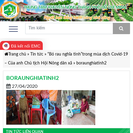
Đã kết nối EMC
Trang chủ
»
Tin tức
»
“Bó rau nghĩa tình”trong mùa dịch Covid-19
– Của anh Chủ tịch Hội Nông dân xã
»
boraunghiatinh2
BORAUNGHIATINH2
27/04/2020
TIN TỨC LIÊN QUAN