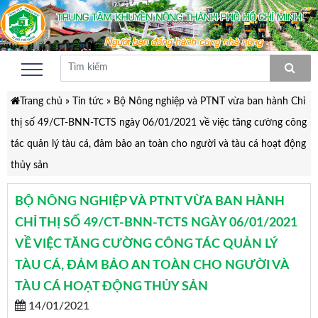
Trang chủ
»
Tin tức
»
Bộ Nông nghiệp và PTNT vừa ban hành Chỉ
thị số 49/CT-BNN-TCTS ngày 06/01/2021 về việc tăng cường công
tác quản lý tàu cá, đảm bảo an toàn cho người và tàu cá hoạt động
thủy sản
BỘ NÔNG NGHIỆP VÀ PTNT VỪA BAN HÀNH
CHỈ THỊ SỐ 49/CT-BNN-TCTS NGÀY 06/01/2021
VỀ VIỆC TĂNG CƯỜNG CÔNG TÁC QUẢN LÝ
TÀU CÁ, ĐẢM BẢO AN TOÀN CHO NGƯỜI VÀ
TÀU CÁ HOẠT ĐỘNG THỦY SẢN
14/01/2021