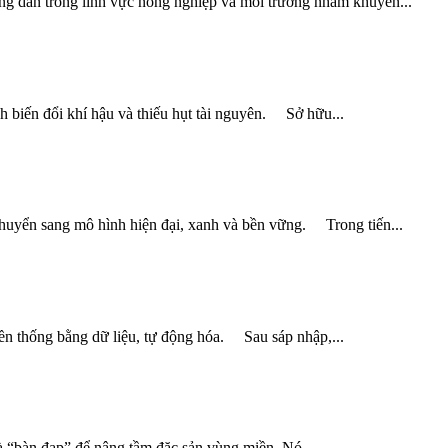
ông dân trong lĩnh vực nông nghiệp và môi trường nhằm khuyến...
biến đổi khí hậu và thiếu hụt tài nguyên. Sở hữu...
yển sang mô hình hiện đại, xanh và bền vững. Trong tiến...
 thống bằng dữ liệu, tự động hóa. Sau sáp nhập,...
“bàn đạp” để nâng tầm đặc sản vùng miền. Nó...