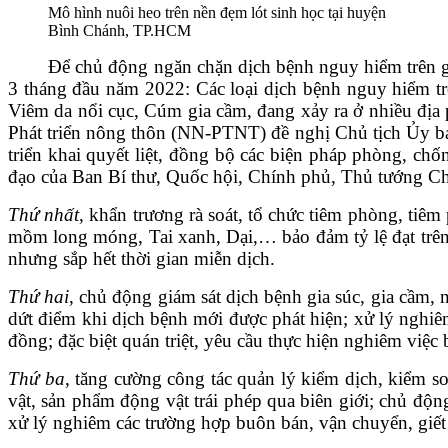
Mô hình nuôi heo trên nền đẹm lót sinh học tại huyện
Bình Chánh, TP.HCM
Để chủ động ngăn chặn dịch bệnh nguy hiểm trên gia sú
3 tháng đầu năm 2022: Các loại dịch bệnh nguy hiểm trê
Viêm da nổi cục, Cúm gia cầm, đang xảy ra ở nhiều địa 
Phát triển nông thôn (NN-PTNT) đề nghị Chủ tịch Ủy ban
triển khai quyết liệt, đồng bộ các biện pháp phòng, ch
đạo của Ban Bí thư, Quốc hội, Chính phủ, Thủ tướng C
Thứ nhất
, khẩn trương rà soát, tổ chức tiêm phòng, tiê
mồm long móng, Tai xanh, Dại,… bảo đảm tỷ lệ đạt tr
nhưng sắp hết thời gian miễn dịch.
Thứ hai
, chủ động giám sát dịch bệnh gia súc, gia cầm, 
dứt điểm khi dịch bệnh mới được phát hiện; xử lý nghi
đồng; đặc biệt quán triệt, yêu cầu thực hiện nghiêm việc
Thứ ba
, tăng cường công tác quản lý kiểm dịch, kiểm s
vật, sản phẩm động vật trái phép qua biên giới; chủ độ
xử lý nghiêm các trường hợp buôn bán, vận chuyển, gi