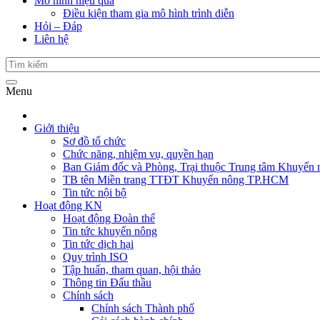
Mô hình hiệu quả
Điều kiện tham gia mô hình trình diễn
Hỏi – Đáp
Liên hệ
Menu
Giới thiệu
Sơ đồ tổ chức
Chức năng, nhiệm vụ, quyền hạn
Ban Giám đốc và Phòng, Trại thuộc Trung tâm Khuyến 
TB tên Miền trang TTĐT Khuyến nông TP.HCM
Tin tức nội bộ
Hoạt động KN
Hoạt động Đoàn thể
Tin tức khuyến nông
Tin tức dịch hại
Quy trình ISO
Tập huấn, tham quan, hội thảo
Thông tin Đấu thầu
Chính sách
Chính sách Thành phố