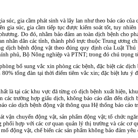
c, gia cầm phát sinh và lây lan như theo báo cáo của c
n gia súc, gia cầm tiếp tục được kiểm soát tốt, tuy nhi
phương. Do đó, nhằm bảo đảm an toàn dịch bệnh cho phát
 nhân dân các tỉnh, thành phố trực thuộc Trung ương ch
ống dịch bệnh động vật theo đúng quy định của Luật Thú 
hính phủ, Bộ Nông nghiệp và PTNT; trong đó chú trọng t
m phòng bổ sung vắc xin
phòng các bệnh, đặc biệt các dịc
ên 80% tổng
đàn tại thời điểm tiêm vắc xin; đặc biệt lưu ý
nhất là tại các khu vực đã từng có dịch bệnh xuất hiện, k
êm các trường hợp
giấu dịch, không báo cáo dẫn đến dịch 
 báo
cáo dịch bệnh động vật thông qua Hệ thống báo cáo t
oát vận chuyển động vật,
sản phẩm động vật; tổ chức ngă
ng phối hợp với các
cơ quan quản lý thị trường và các cơ 
ết mổ động
vật, chế biến các sản phẩm không bảo đảm yêu