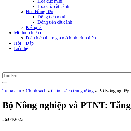
Hoa cúc mini
Hoa cúc cắt cành
Hoa Đồng tiền
Đồng tiền mini
Đồng tiền cắt cành
Kiểng lá
Mô hình hiệu quả
Điều kiện tham gia mô hình trình diễn
Hỏi – Đáp
Liên hệ
Trang chủ
»
Chính sách
»
Chính sách trung ương
»
Bộ Nông nghiệp v
Bộ Nông nghiệp và PTNT: Tăng c
26/04/2022