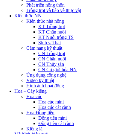
Phát triển nông thôn
Trồng trọt và bảo vệ thực vật
Kiến thức NN
Kiến thức nhà nông
KT Trồng trọt
KT Chăn nuôi
KT Nuôi trồng TS
Sinh vật hại
Cẩm nang kỹ thuật
CN Trồng trọt
CN Chăn nuôi
CN Thủy sản
CN Cơ giới hóa NN
Ứng dụng công nghệ
Video kỹ thuật
Hình ảnh hoạt động
Hoa – Cây kiểng
Hoa cúc
Hoa cúc mini
Hoa cúc cắt cành
Hoa Đồng tiền
Đồng tiền mini
Đồng tiền cắt cành
Kiểng lá