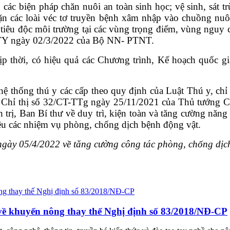
 các biện pháp chăn nuôi
an toàn sinh học; vệ sinh, sát
n các loài véc tơ
truyền bệnh xâm nhập vào chuồng nuôi,
 tiêu độc
môi trường tại các vùng trọng điểm, vùng nguy 
TY ngày 02/3/2022 của Bộ NN- PTNT.
kịp thời, có hiệu quả các
Chương trình, Kế hoạch quốc g
 hệ thống thú y các cấp
theo quy định của Luật Thú y, chỉ
Chỉ thị số
32/CT-TTg ngày 25/11/2021 của Thủ tướng Ch
 trị,
Ban Bí thư về duy trì, kiện toàn và tăng cường năng
ệu các nhiệm vụ phòng, chống dịch bệnh động vật.
ngày 05/4/2022 về tăng cường công tác phòng, chống dịc
ề khuyến nông thay thế Nghị định số 83/2018/NĐ-CP