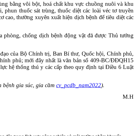
 trùng bằng vôi bột, hoá chất khu vực chuồng nuôi
và khu
 phun thuốc sát trùng, thuốc diệt các loài
véc tơ truyền
cơ cao, thường xuyên xuất hiện
dịch bệnh để tiêu diệt các
ia phòng, chống dịch bệnh động vật đã được Thủ
tướng
 đạo của Bộ Chính trị, Ban Bí thư, Quốc hội,
Chính phủ,
ính phủ; mới đây nhất là văn bản
số 409-BC/ĐĐQH15
 lực hệ thống thú y các cấp
theo quy định tại Điều 6 Luật
h bệnh gia
súc
, gia cầm
cv_pcdb_nam2022
).
M.H