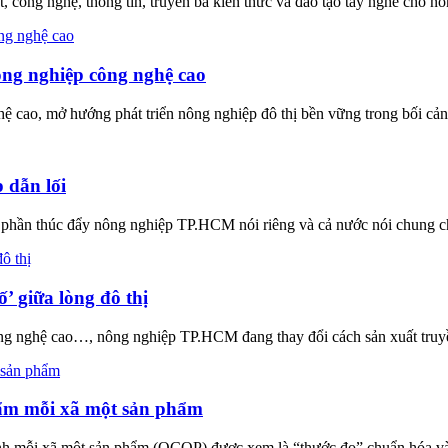
công nghệ, thông tin, truyền bá kiến thức và đào tạo tay nghề cho n
ông nghiệp công nghệ cao
, mở hướng phát triển nông nghiệp đô thị bền vững trong bối cảnh 
 dẫn lối
n thúc đẩy nông nghiệp TP.HCM nói riêng và cả nước nói chung chu
’ giữa lòng đô thị
nghệ cao…, nông nghiệp TP.HCM đang thay đổi cách sản xuất truyền
phẩm mỗi xã một sản phẩm
nh mỗi xã một sản phẩm (OCOP) được xem là “thước đo” chuẩn hóa và 