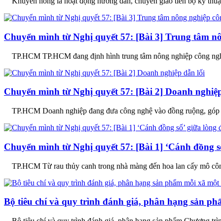
Khuyến nông là hoạt động hướng dẫn, chuyển giao tiến bộ kỹ thuật, 
Chuyển mình từ Nghị quyết 57: [Bài 3] Trung tâm n
TP.HCM TP.HCM đang định hình trung tâm nông nghiệp công nghệ cao
Chuyển mình từ Nghị quyết 57: [Bài 2] Doanh nghiệp
TP.HCM Doanh nghiệp đang đưa công nghệ vào đồng ruộng, góp phầ
Chuyển mình từ Nghị quyết 57: [Bài 1] ‘Cánh đồng số
TP.HCM Từ rau thủy canh trong nhà màng đến hoa lan cấy mô công 
Bộ tiêu chí và quy trình đánh giá, phân hạng sản 
Bộ tiêu chí và quy trình đánh giá, phân hạng sản phẩm Chương trì