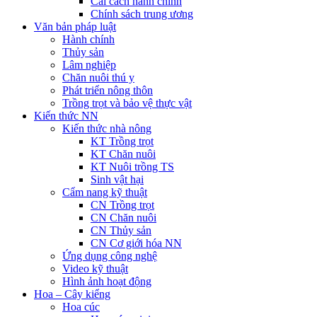
Cải cách hành chính
Chính sách trung ương
Văn bản pháp luật
Hành chính
Thủy sản
Lâm nghiệp
Chăn nuôi thú y
Phát triển nông thôn
Trồng trọt và bảo vệ thực vật
Kiến thức NN
Kiến thức nhà nông
KT Trồng trọt
KT Chăn nuôi
KT Nuôi trồng TS
Sinh vật hại
Cẩm nang kỹ thuật
CN Trồng trọt
CN Chăn nuôi
CN Thủy sản
CN Cơ giới hóa NN
Ứng dụng công nghệ
Video kỹ thuật
Hình ảnh hoạt động
Hoa – Cây kiểng
Hoa cúc