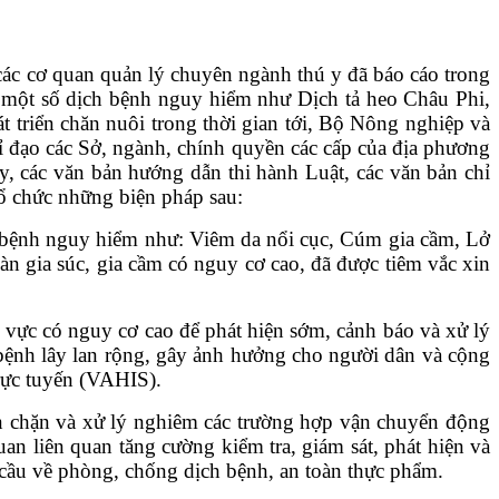
ác cơ quan quản lý chuyên ngành thú y đã báo cáo trong
ên một số dịch bệnh nguy hiểm như Dịch tả heo Châu Phi,
 triển chăn nuôi trong thời gian tới, Bộ Nông nghiệp và
ỉ đạo các Sở, ngành, chính quyền các cấp của địa phương
y, các văn bản hướng dẫn thi hành Luật, các văn bản chỉ
ổ chức những biện pháp sau:
h bệnh nguy hiểm như: Viêm da nổi cục, Cúm
gia cầm, Lở
 đàn gia súc, gia cầm có nguy cơ cao,
đã được tiêm vắc xin
hu vực có nguy cơ cao để phát hiện sớm, cảnh báo
và xử lý
bệnh lây lan rộng, gây ảnh hưởng cho
người dân và cộng
rực tuyến (VAHIS).
n chặn và xử lý nghiêm các trường hợp vận chuyển
động
quan liên quan tăng cường kiểm tra, giám
sát, phát hiện và
 cầu về phòng, chống dịch bệnh,
an toàn thực phẩm.