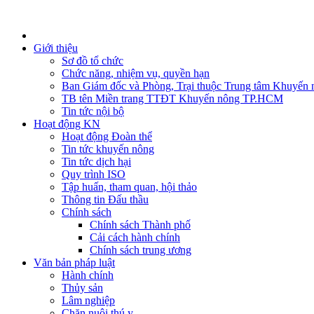
Giới thiệu
Sơ đồ tổ chức
Chức năng, nhiệm vụ, quyền hạn
Ban Giám đốc và Phòng, Trại thuộc Trung tâm Khuyến 
TB tên Miền trang TTĐT Khuyến nông TP.HCM
Tin tức nội bộ
Hoạt động KN
Hoạt động Đoàn thể
Tin tức khuyến nông
Tin tức dịch hại
Quy trình ISO
Tập huấn, tham quan, hội thảo
Thông tin Đấu thầu
Chính sách
Chính sách Thành phố
Cải cách hành chính
Chính sách trung ương
Văn bản pháp luật
Hành chính
Thủy sản
Lâm nghiệp
Chăn nuôi thú y