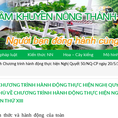
pháp luật
Kiến thức NN
Hoa – Cây kiểng
Mô hình
h Chương trình hành động thực hiện Nghị Quyết 50/NQ-CP ngày 20/5/2
 CHƯƠNG TRÌNH HÀNH ĐỘNG THỰC HIỆN NGHỊ QU
 PHỦ VỀ CHƯƠNG TRÌNH HÀNH ĐỘNG THỰC HIỆN NG
 THỨ XIII
n thức và hành động của toà
n