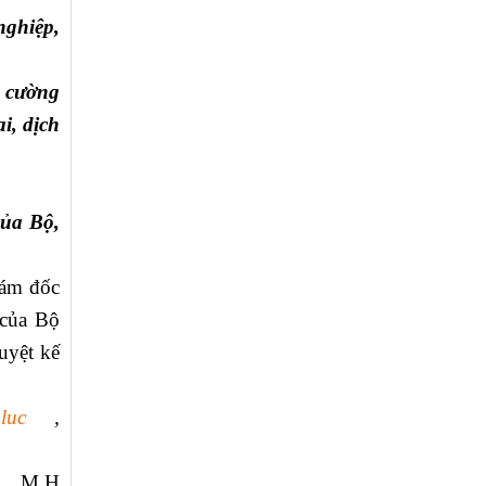
nghiệp,
g cường
i, dịch
của Bộ,
iám đốc
 của Bộ
uyệt kế
uc
,
M.H