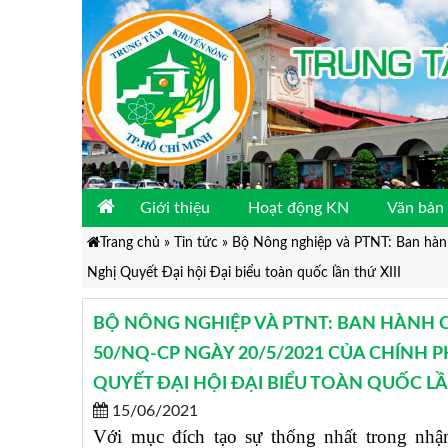
Giới thiệu
Hoạt động KN
Văn bản 
Trang chủ
»
Tin tức
»
Bộ Nông nghiệp và PTNT: Ban hàn
Nghị Quyết Đại hội Đại biểu toàn quốc lần thứ XIII
BỘ NÔNG NGHIỆP VÀ PTNT: BAN HÀNH
50/NQ-CP NGÀY 20/5/2021 CỦA CHÍNH
QUYẾT ĐẠI HỘI ĐẠI BIỂU TOÀN QUỐC LẦN
15/06/2021
Với mục đích tạo sự thống nhất trong nhậ