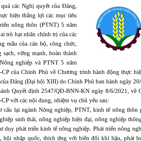
ệu quả các Nghị quyết của Đảng,
ực hiện thắng lợi các mục tiêu
triển nông thôn (PTNT) 5 năm
i trò hạt nhân chính trị của các
ơng mẫu của cán bộ, công chức,
ng sạch, vững mạnh, hoàn thành
nh Nông nghiệp và PTNT 5 năm
-CP của Chính Phủ về Chương trình hành động thực hi
II của Đảng (Đại hội XIII) do Chính Phủ ban hành ngày 20
 hành Quyết định 2547/QĐ-BNN-KN ngày 8/6/2021, về
CP với các nội dung, nhiệm vụ chủ yếu sau:
cơ cấu lại ngành Nông nghiệp, PTNT, kinh tế nông thôn 
iệp sinh thái, nông nghiệp hiện đại, nông nghiệp thôn
ư duy phát triển kinh tế nông nghiệp. Phát triển nông ngh
 hội nhập quốc, thích ứng với biến đổi khí hậu, phát h