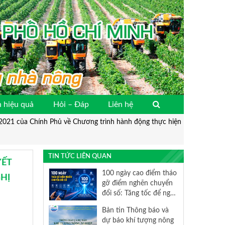
 hiệu quả
Hỏi – Đáp
Liên hệ
021 của Chính Phủ về Chương trình hành động thực hiện
TIN TỨC LIÊN QUAN
YẾT
100 ngày cao điểm tháo
HỊ
gỡ điểm nghẽn chuyển
đổi số: Tăng tốc để nghị
quyết 57 đi vào cuộc
Bản tin Thông báo và
sống
dự báo khí tượng nông