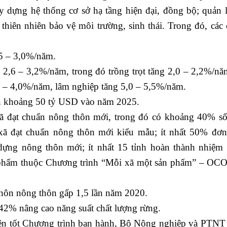
y dựng hệ thống cơ sở hạ tầng hiện đại, đồng bộ; quản l
thiên nhiên bảo vệ môi trường, sinh thái. Trong đó, các c
,5 – 3,0%/năm.
t 2,6 – 3,2%/năm, trong đó trồng trọt tăng 2,0 – 2,2%/nă
5 – 4,0%/năm, lâm nghiệp tăng 5,0 – 5,5%/năm.
n khoảng 50 tỷ USD vào năm 2025.
ã đạt chuẩn nông thôn mới, trong đó có khoảng 40% số
ã đạt chuẩn nông thôn mới kiểu mẫu; ít nhất 50% đơn
dựng nông thôn mới; ít nhất 15 tỉnh hoàn thành nhiệm
n phẩm thuộc Chương trình “Mỗi xã một sản phẩm” – OC
hôn nông thôn gấp 1,5 lần năm 2020.
42% nâng cao năng suất chất lượng rừng.
iện tốt Chương trình ban hành, Bộ Nông nghiệp và PTNT 