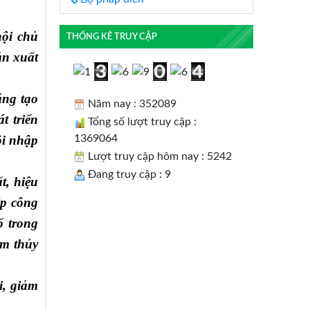
hội chủ
THỐNG KÊ TRUY CẬP
ản xuất
áng tạo
Năm nay : 352089
t triển
Tổng số lượt truy cập :
1369064
ội nhập
Lượt truy cập hôm nay : 5242
Đang truy cập : 9
t, hiệu
ệp công
ố trong
âm thủy
i, giảm