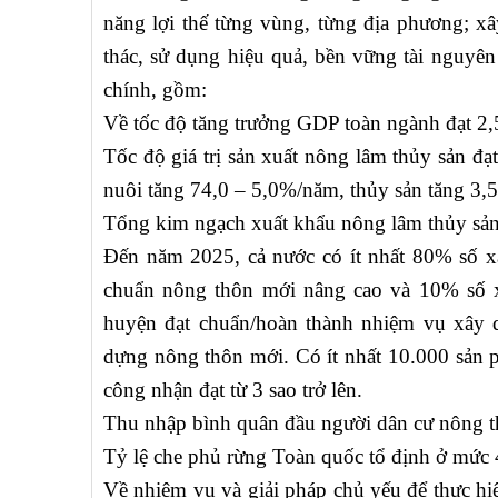
năng lợi thế từng vùng, từng địa phương; xâ
thác, sử dụng hiệu quả, bền vững tài nguyên 
chính, gồm:
Về tốc độ tăng trưởng GDP toàn ngành đạt 2
Tốc độ giá trị sản xuất nông lâm thủy sản đạ
nuôi tăng 74,0 – 5,0%/năm, thủy sản tăng 3,
Tổng kim ngạch xuất khẩu nông lâm thủy sả
Đến năm 2025, cả nước có ít nhất 80% số x
chuẩn nông thôn mới nâng cao và 10% số x
huyện đạt chuẩn/hoàn thành nhiệm vụ xây 
dựng nông thôn mới. Có ít nhất 10.000 sả
công nhận đạt từ 3 sao trở lên.
Thu nhập bình quân đầu người dân cư nông t
Tỷ lệ che phủ rừng Toàn quốc tổ định ở mức 
Về nhiệm vụ và giải pháp chủ yếu để thực h