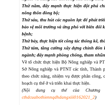
Thứ năm, đẩy mạnh thực hiện đột phá chi
nông thôn đồng bộ;
Thứ sáu, thu hút các nguồn lực để phát tri
bảo vệ môi trường và ứng phó với biến đổi k
bệnh;
Thứ bảy, thực hiện tốt công tác thống kê, th
Thứ tám, tăng cường xây dựng chỉnh đốn Đ
ngành; đẩy mạnh phòng chống, tham nhũng 
Về tổ chức thực hiện Bộ Nông nghiệp và PT
Sở Nông nghiệp và PTNT các tỉnh, Thành p
theo chức năng, nhiệm vụ được phân công, c
hoạch cụ thể ở và triển khai thực hiện.
(Nội dung cụ thể của Chương 
cthdcuabothiennqdhdangxiii0162021_2
)