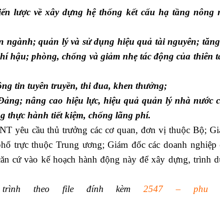
ến lược về xây dựng hệ thống kết cấu hạ tầng nông 
ển ngành; quản lý và sử dụng hiệu quả tài nguyên; tăn
hí hậu; phòng, chống và giảm nhẹ tác động của thiên ta
ông tin tuyên truyền, thi đua, khen thưởng;
ảng; nâng cao hiệu lực, hiệu quả quản lý nhà nước 
thực hành tiết kiệm, chống lãng phí.
NT yêu cầu thủ trưởng các cơ quan, đơn vị thuộc Bộ; G
hố trực thuộc Trung ương; Giám đốc các doanh nghiệp
ăn cứ vào kế hoạch hành động này để xây dựng, trình d
trình theo file đính kèm
2547 – phu l