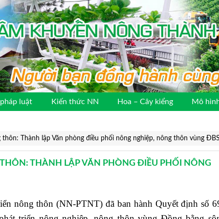
pháp luật
Kiến thức NN
Hoa – Cây kiểng
Mô hình
g thôn: Thành lập Văn phòng điều phối nông nghiệp, nông thôn vùng ĐB
 THÔN: THÀNH LẬP VĂN PHÒNG ĐIỀU PHỐI NÔNG
riển nông thôn (NN-PTNT) đã ban hành Quyết định số 
phát triển nông nghiệp, nông thôn vùng Đồng bằng s