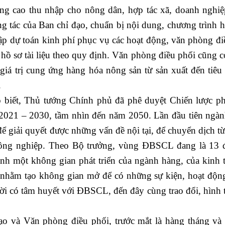
nâng cao thu nhập cho nông dân, hợp tác xã, doanh nghi
g tác của Ban chỉ đạo, chuẩn bị nội dung, chương trình h
Lập dự toán kinh phí phục vụ các hoạt động, văn phòng đi
hồ sơ tài liệu theo quy định. Văn phòng điều phối cũng c
iá trị cung ứng hàng hóa nông sản từ sản xuất đến tiêu 
.
ết, Thủ tướng Chính phủ đã phê duyệt Chiến lược phá
 2021 – 2030, tầm nhìn đến năm 2050. Lần đầu tiên ngà
ể giải quyết được những vấn đề nội tại, để chuyển dịch từ
nông nghiệp. Theo Bộ trưởng, vùng ĐBSCL đang là 13 đ
hành một không gian phát triển của ngành hàng, của kinh 
 nhằm tạo không gian mở để có những sự kiện, hoạt độn
i có tâm huyết với ĐBSCL, đến đây cùng trao đổi, hình 
̣o và Văn phòng điều phối, trước mắt là hàng tháng và ti