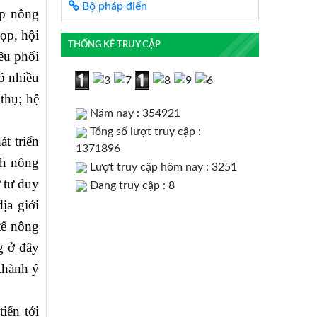
Bộ pháp điển
ệp nông
ọp, hội
THỐNG KÊ TRUY CẬP
ều phối
ó nhiều
thụ; hệ
Năm nay : 354921
Tổng số lượt truy cập :
t triển
1371896
nh nông
Lượt truy cập hôm nay : 3251
 tư duy
Đang truy cập : 8
ịa giới
tế nông
g ở đây
thành ý
ến tới