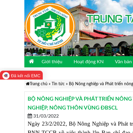
Giới thiệu
Hoạt động KN
Văn bản 
Đã kết nối EMC
Trang chủ
»
Tin tức
»
Bộ Nông nghiệp và Phát triển nôn
BỘ NÔNG NGHIỆP VÀ PHÁT TRIỂN NÔNG
NGHIỆP, NÔNG THÔN VÙNG ĐBSCL
31/03/2022
Ngày 23/2/2022, Bộ Nông Nghiệp và Phát t
BNN-TCCB về việc thành lập Ban chỉ đạo 