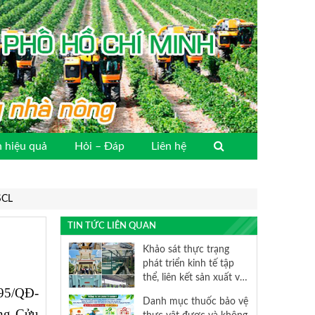
 hiệu quả
Hỏi – Đáp
Liên hệ
SCL
TIN TỨC LIÊN QUAN
Khảo sát thực trạng
phát triển kinh tế tập
thể, liên kết sản xuất và
695/QĐ-
tiêu thụ sản phẩm nông
Danh mục thuốc bảo vệ
nghiệp trên địa bàn
ông Cửu