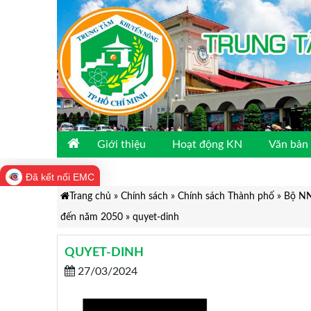
Giới thiệu
Hoạt động KN
Văn bản 
Đã kết nối EMC
Trang chủ
»
Chính sách
»
Chính sách Thành phố
»
Bộ NN
đến năm 2050
»
quyet-dinh
QUYET-DINH
27/03/2024