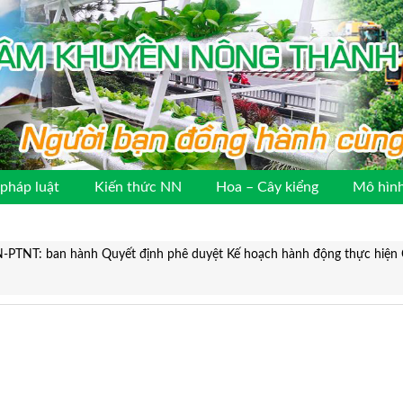
pháp luật
Kiến thức NN
Hoa – Cây kiểng
Mô hình
-PTNT: ban hành Quyết định phê duyệt Kế hoạch hành động thực hiện Ch