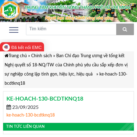
Đã kết nối EMC
Trang chủ
»
Chính sách
»
Ban Chỉ đạo Trung ương về tổng kết
Nghị quyết số 18-NQ/TW của Chính phủ yêu cầu sắp xếp đơn vị
sự nghiệp công lập tinh gọn, hiệu lực, hiệu quả
»
ke-hoach-130-
bcdtknq18
KE-HOACH-130-BCDTKNQ18
23/09/2025
ke-hoach-130-bcdtknq18
TIN TỨC LIÊN QUAN