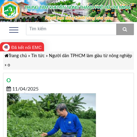
Đã kết nối EMC
Trang chủ
»
Tin tức
»
Người dân TPHCM làm giàu từ nông nghiệp
»
o
O
11/04/2025