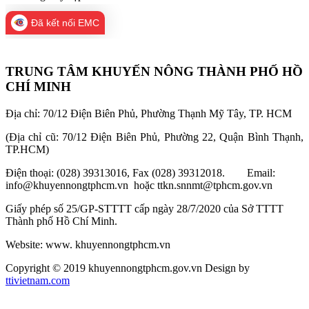
Đã kết nối EMC
TRUNG TÂM KHUYẾN NÔNG THÀNH PHỐ HỒ
CHÍ MINH
Địa chỉ: 70/12 Điện Biên Phủ, Phường Thạnh Mỹ Tây, TP. HCM
(Địa chỉ cũ: 70/12 Điện Biên Phủ, Phường 22, Quận Bình Thạnh,
TP.HCM)
Điện thoại: (028) 39313016, Fax (028) 39312018. Email:
info@khuyennongtphcm.vn hoặc ttkn.snnmt@tphcm.gov.vn
Giấy phép số 25/GP-STTTT cấp ngày 28/7/2020 của Sở TTTT
Thành phố Hồ Chí Minh.
Website: www. khuyennongtphcm.vn
Copyright © 2019 khuyennongtphcm.gov.vn Design by
ttivietnam.com