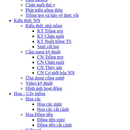
Chăn nuôi thú y
Phát triển nông thôn
Trồng trọt và bảo vệ thực vật
Kiến thức NN
Kiến thức nhà nông
KT Trồng trọt
KT Chăn nuôi
KT Nuôi trồng TS
Sinh vật hại
Cẩm nang kỹ thuật
CN Trồng trọt
CN Chăn nuôi
CN Thủy sản
CN Cơ giới hóa NN
Ứng dụng công nghệ
Video kỹ thuật
Hình ảnh hoạt động
Hoa – Cây kiểng
Hoa cúc
Hoa cúc mini
Hoa cúc cắt cành
Hoa Đồng tiền
Đồng tiền mini
Đồng tiền cắt cành