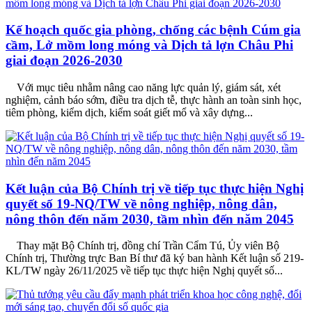
Kế hoạch quốc gia phòng, chống các bệnh Cúm gia
cầm, Lở mồm long móng và Dịch tả lợn Châu Phi
giai đoạn 2026-2030
Với mục tiêu nhằm nâng cao năng lực quản lý, giám sát, xét
nghiệm, cảnh báo sớm, điều tra dịch tễ, thực hành an toàn sinh học,
tiêm phòng, kiểm dịch, kiểm soát giết mổ và xây dựng...
Kết luận của Bộ Chính trị về tiếp tục thực hiện Nghị
quyết số 19-NQ/TW về nông nghiệp, nông dân,
nông thôn đến năm 2030, tầm nhìn đến năm 2045
Thay mặt Bộ Chính trị, đồng chí Trần Cẩm Tú, Ủy viên Bộ
Chính trị, Thường trực Ban Bí thư đã ký ban hành Kết luận số 219-
KL/TW ngày 26/11/2025 về tiếp tục thực hiện Nghị quyết số...