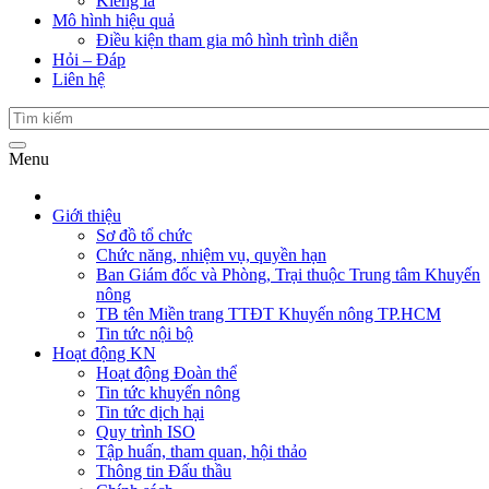
Kiểng lá
Mô hình hiệu quả
Điều kiện tham gia mô hình trình diễn
Hỏi – Đáp
Liên hệ
Menu
Giới thiệu
Sơ đồ tổ chức
Chức năng, nhiệm vụ, quyền hạn
Ban Giám đốc và Phòng, Trại thuộc Trung tâm Khuyến
nông
TB tên Miền trang TTĐT Khuyến nông TP.HCM
Tin tức nội bộ
Hoạt động KN
Hoạt động Đoàn thể
Tin tức khuyến nông
Tin tức dịch hại
Quy trình ISO
Tập huấn, tham quan, hội thảo
Thông tin Đấu thầu