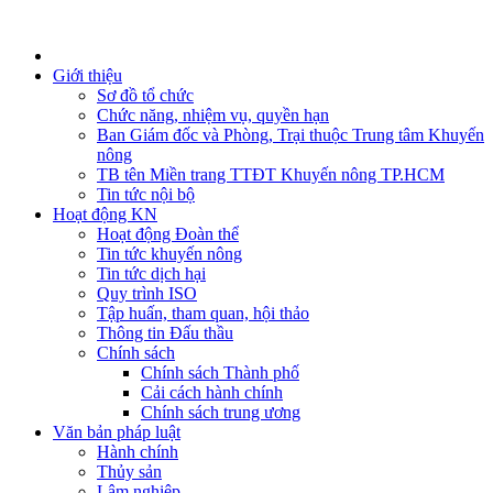
Giới thiệu
Sơ đồ tổ chức
Chức năng, nhiệm vụ, quyền hạn
Ban Giám đốc và Phòng, Trại thuộc Trung tâm Khuyến
nông
TB tên Miền trang TTĐT Khuyến nông TP.HCM
Tin tức nội bộ
Hoạt động KN
Hoạt động Đoàn thể
Tin tức khuyến nông
Tin tức dịch hại
Quy trình ISO
Tập huấn, tham quan, hội thảo
Thông tin Đấu thầu
Chính sách
Chính sách Thành phố
Cải cách hành chính
Chính sách trung ương
Văn bản pháp luật
Hành chính
Thủy sản
Lâm nghiệp