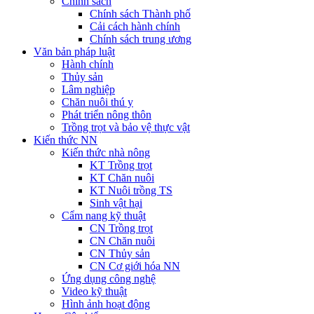
Chính sách
Chính sách Thành phố
Cải cách hành chính
Chính sách trung ương
Văn bản pháp luật
Hành chính
Thủy sản
Lâm nghiệp
Chăn nuôi thú y
Phát triển nông thôn
Trồng trọt và bảo vệ thực vật
Kiến thức NN
Kiến thức nhà nông
KT Trồng trọt
KT Chăn nuôi
KT Nuôi trồng TS
Sinh vật hại
Cẩm nang kỹ thuật
CN Trồng trọt
CN Chăn nuôi
CN Thủy sản
CN Cơ giới hóa NN
Ứng dụng công nghệ
Video kỹ thuật
Hình ảnh hoạt động