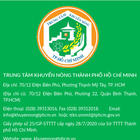
TRUNG TÂM KHUYẾN NÔNG THÀNH PHỐ HỒ CHÍ MINH
Địa chỉ: 70/12 Điện Biên Phủ, Phường Thạnh Mỹ Tây, TP. HCM
(Địa chỉ cũ: 70/12 Điện Biên Phủ, Phường 22, Quận Bình Thạnh,
TP.HCM)
Điện thoại: (028) 39313016, Fax (028) 39312018. Email:
info@khuyennongtphcm.vn hoặc ttkn.snnmt@tphcm.gov.vn
Giấy phép số 25/GP-STTTT cấp ngày 28/7/2020 của Sở TTTT Thành
phố Hồ Chí Minh.
Website: www. khuyennongtphcm.vn