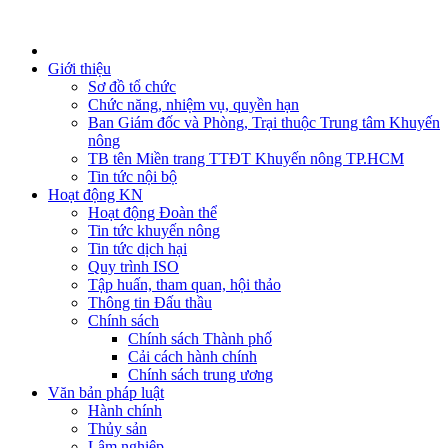
Giới thiệu
Sơ đồ tổ chức
Chức năng, nhiệm vụ, quyền hạn
Ban Giám đốc và Phòng, Trại thuộc Trung tâm Khuyến
nông
TB tên Miền trang TTĐT Khuyến nông TP.HCM
Tin tức nội bộ
Hoạt động KN
Hoạt động Đoàn thể
Tin tức khuyến nông
Tin tức dịch hại
Quy trình ISO
Tập huấn, tham quan, hội thảo
Thông tin Đấu thầu
Chính sách
Chính sách Thành phố
Cải cách hành chính
Chính sách trung ương
Văn bản pháp luật
Hành chính
Thủy sản
Lâm nghiệp