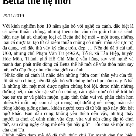
Betta thế hệ mới
29/11/2019
Với kinh nghiệm hơn 10 năm gắn bó với nghề cá cảnh, đặc biệt là
cá xiêm thuần chủng, nhưng theo nhu cầu của giới chơi cá cảnh
hiện nay lại ưa chuộng loại cá Betta thế hệ mới – một trong những
loại cá được lai tạo từ cá xiêm thuần chủng có nhiều màu sắc rực rỡ,
đa dạng, với đặc thù vây kỳ căng tròn, đẹp, … Nên dù đã ở cái tuổi
U60, nhưng chú Phạm Văn Tư (49/2A, Tổ 8, xã Tân Hiệp, huyện
Hóc Môn, Thành phố Hồ Chí Minh) vẫn hăng say với nghề và
mạnh dạn phát triển dòng cá Betta thế hệ mới để vừa thỏa mãn say
mê, vừa đáp ứng nhu cầu của giới cá cảnh.
“Nhắc đến cá cảnh là nhắc đến những “đứa con” thân yêu của tôi,
tôi rất yêu chúng, nên đã gắn bó với chúng hơn chục năm nay. Nhất
là những khi mệt mỏi được ngắm chúng bơi lội, được nhìn những
đường nét, màu sắc sặc sỡ của chúng, cảm giác như có thể trút bỏ
bao sự ưu tư và phiền muộn, giúp tinh thần vui vẻ, phấn chấn hơn
nhiều.Vì mỗi một con cá lại mang một đường nét riêng, màu sắc
riêng không giống nhau, khiến người xem đi từ bất ngờ này đến bất
ngờ khác. Ban đầu cũng không yêu thích đến vậy, nhưng thấy
người ta chơi cá cảnh nhìn vừa đẹp, vừa vui nên cũng tập tò chơi
thử, sau càng ngày càng mê đến tận bây giờ” – lời chia sẻ mộc mạc
của chú Tư.
Chính niềm đam mê đó đã thôi thúc chú Tư mạnh dạn tìm hiểu