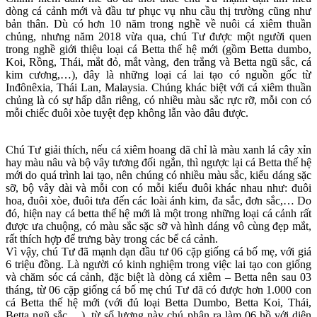
dòng cá cảnh mới và đầu tư phục vụ nhu cầu thị trường cũng như
bản thân. Dù có hơn 10 năm trong nghề về nuôi cá xiêm thuần
chủng, nhưng năm 2018 vừa qua, chú Tư được một người quen
trong nghề giới thiệu loại cá Betta thế hệ mới (gồm Betta dumbo,
Koi, Rồng, Thái, mắt đỏ, mắt vàng, đen trắng và Betta ngũ sắc, cá
kim cương,…), đây là những loại cá lai tạo có nguồn gốc từ
Inđônêxia, Thái Lan, Malaysia. Chúng khác biệt với cá xiêm thuần
chủng là có sự hấp dẫn riêng, có nhiều màu sắc rực rỡ, mỗi con có
mỗi chiếc đuôi xòe tuyệt đẹp không lẫn vào đâu được.
Chú Tư giải thích, nếu cá xiêm hoang dã chỉ là màu xanh lá cây xỉn
hay màu nâu và bộ vây tương đối ngắn, thì ngược lại cá Betta thế hệ
mới do quá trình lai tạo, nên chúng có nhiều màu sắc, kiểu dáng sặc
sỡ, bộ vây dài và mỗi con có mỗi kiểu đuôi khác nhau như: đuôi
hoa, đuôi xòe, đuôi tưa đến các loài ánh kim, đa sắc, đơn sắc,… Do
đó, hiện nay cá betta thế hệ mới là một trong những loại cá cảnh rất
được ưa chuộng, có màu sắc sặc sỡ và hình dáng vô cùng đẹp mắt,
rất thích hợp để trưng bày trong các bể cá cảnh.
Vì vậy, chú Tư đã mạnh dạn đầu tư 06 cặp giống cá bố mẹ, với giá
6 triệu đồng. Là người có kinh nghiệm trong việc lai tạo con giống
và chăm sóc cá cảnh, đặc biệt là dòng cá xiêm – Betta nên sau 03
tháng, từ 06 cặp giống cá bố mẹ chú Tư đã có được hơn 1.000 con
cá Betta thế hệ mới (với đủ loại Betta Dumbo, Betta Koi, Thái,
Betta ngũ sắc,…), từ số lượng này chú phân ra làm 06 hồ với diện