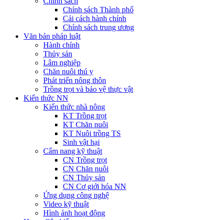
Chính sách
Chính sách Thành phố
Cải cách hành chính
Chính sách trung ương
Văn bản pháp luật
Hành chính
Thủy sản
Lâm nghiệp
Chăn nuôi thú y
Phát triển nông thôn
Trồng trọt và bảo vệ thực vật
Kiến thức NN
Kiến thức nhà nông
KT Trồng trọt
KT Chăn nuôi
KT Nuôi trồng TS
Sinh vật hại
Cẩm nang kỹ thuật
CN Trồng trọt
CN Chăn nuôi
CN Thủy sản
CN Cơ giới hóa NN
Ứng dụng công nghệ
Video kỹ thuật
Hình ảnh hoạt động