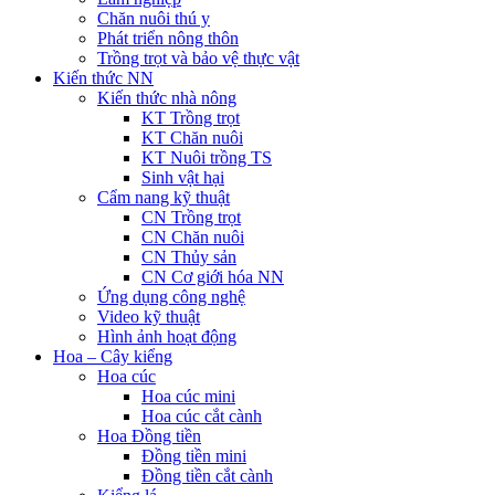
Chăn nuôi thú y
Phát triển nông thôn
Trồng trọt và bảo vệ thực vật
Kiến thức NN
Kiến thức nhà nông
KT Trồng trọt
KT Chăn nuôi
KT Nuôi trồng TS
Sinh vật hại
Cẩm nang kỹ thuật
CN Trồng trọt
CN Chăn nuôi
CN Thủy sản
CN Cơ giới hóa NN
Ứng dụng công nghệ
Video kỹ thuật
Hình ảnh hoạt động
Hoa – Cây kiểng
Hoa cúc
Hoa cúc mini
Hoa cúc cắt cành
Hoa Đồng tiền
Đồng tiền mini
Đồng tiền cắt cành