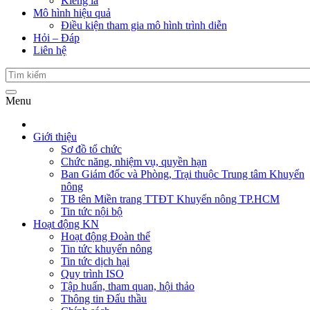
Kiểng lá
Mô hình hiệu quả
Điều kiện tham gia mô hình trình diễn
Hỏi – Đáp
Liên hệ
Menu
Giới thiệu
Sơ đồ tổ chức
Chức năng, nhiệm vụ, quyền hạn
Ban Giám đốc và Phòng, Trại thuộc Trung tâm Khuyến
nông
TB tên Miền trang TTĐT Khuyến nông TP.HCM
Tin tức nội bộ
Hoạt động KN
Hoạt động Đoàn thể
Tin tức khuyến nông
Tin tức dịch hại
Quy trình ISO
Tập huấn, tham quan, hội thảo
Thông tin Đấu thầu