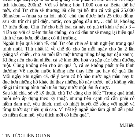
tích khoảng 200m2. Với số lượng hơn 1.000 con cá Betta thế hệ
mới, chú Tư chia sẻ thương lái đến tại hồ thu cá với giá 25.000
đồng/con – (mua sa cạ lớn nhỏ), chú thu được hơn 25 triệu đồng,
sau khi trừ chi phí điện, nước, con giống đầu tư,… chú lãi khoảng
17 triệu đồng. Chú Tư cho biết loại cá này có giá trị kinh tế gấp 3 –
4 lần so với cá xiêm thuần chủng, do đó đầu tư sẽ mang lại hiệu quả
kinh tế cao hơn, dễ dàng có thị trường.
Ngoài hiệu quả kinh tế, chú Tư còn chia sẻ kinh nghiệm trong quá
trình nuôi. Thứ nhất là về chế độ cho ăn mỗi ngày cho ăn 2 lần
(sáng và chiều, cho ăn mỗi lần một lượng trùng bằng hạt đậu xanh).
Không nên cho ăn nhiều, cá sẽ khó tiêu hoá và gặp các bệnh đường
ruột. Cũng không nên cho ăn quá ít, cá sẽ không phát triển bình
thường; Về nguồn nước không nên thay liên tục hay để quá lâu.
Mỗi ngày khi ngắm cá, để ý xem có hồ nào nước ngã màu hay bị
đục hơn những hồ khác thì thay những hồ này trước, nếu không vấn
đề gì thì trung bình mỗi tuần thay nước một lần là được.
Sau khi chia sẻ về kỹ thuật, chú Tư cũng cho biết: “Trong quá trình
nuôi nên áp dụng theo kỹ thuật, nhưng bên cạnh đó cần phải có
niềm đam mê, yêu thích, mới có nhiệt huyết để sống với nghề và
từng bước đạt hiệu quả cao. Vì bất kỳ nghề nào làm gì thì đều phải
có niềm đam mê, yêu thích mới có hiệu quả”.
M.Hiếu
TIN TỨC LIÊN QUAN