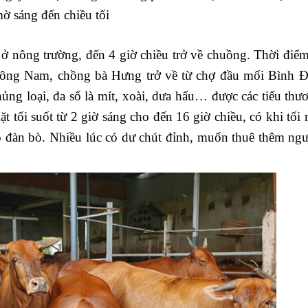
ờ sáng đến chiều tối
ở nông trường, đến 4 giờ chiều trở về chuồng. Thời điể
 Công Nam, chồng bà Hưng trở về từ chợ đầu mối Bình Đ
hủng loại, đa số là mít, xoài, dưa hấu… được các tiểu thư
t tối suốt từ 2 giờ sáng cho đến 16 giờ chiều, có khi tối
o đàn bò. Nhiều lúc có dư chút đỉnh, muốn thuê thêm ngư