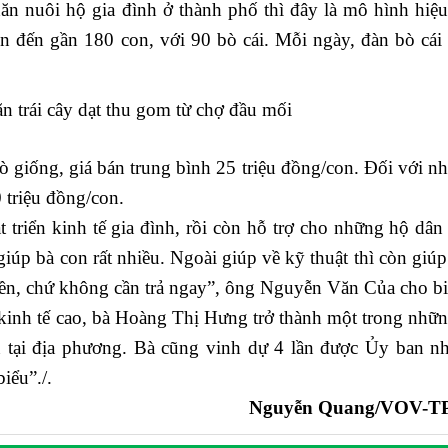
ăn nuôi hộ gia đình ở thành phố thì đây là mô hình hiệu 
n đến gần 180 con, với 90 bò cái. Mỗi ngày, đàn bò cái 
n trái cây dạt thu gom từ chợ đầu mối
ò giống, giá bán trung bình 25 triệu đồng/con. Đối với n
0 triệu đồng/con.
 triển kinh tế gia đình, rồi còn hỗ trợ cho những hộ dân
iúp bà con rất nhiều. Ngoài giúp về kỹ thuật thì còn giúp
iền, chứ không cần trả ngay”, ông Nguyễn Văn Của cho bi
kinh tế cao, bà Hoàng Thị Hưng trở thành một trong nhữ
n tại địa phương. Bà cũng vinh dự 4 lần được Ủy ban n
iểu”./.
Nguyễn Quang/VOV-T