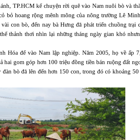
hánh, TP.HCM kể chuyện rời quê vào Nam nuôi bò và th
 cỏ bỏ hoang rộng mênh mông của nông trường Lê Min
 vài con bò, đến nay bà Hưng đã phát triển chuồng trại
thể thảnh thơi nhìn lại những tháng ngày gian khó như
nh Hóa để vào Nam lập nghiệp. Năm 2005, họ về ấp 7
 hai gom góp hơn 100 triệu đồng tiền bán ruộng đất ngo
 đàn bò đã lên đến hơn 150 con, trong đó có khoảng 50