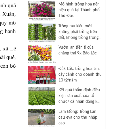
vật cảnh tiêu biểu
Mô hình trồng hoa nền
ành quả
hiệu quả tại Thành phố
h Xuân,
Thủ Đức
 quy mô
Trồng rau kiểu mới
ng hạnh
không phải trồng trên
đất, không trồng trong
nước, thu nhập tiền tỷ
Vườn lan tiền tỉ của
, xã Lê
chàng trai 9x Bảo Lộc
ài quê,
 con bò
Đắk Lắk: trồng hoa lan,
cây cảnh cho doanh thu
10 tỷ/năm
Kết quả thẩm định điều
kiện sản xuất của tổ
chức/ cá nhân đăng ký
tham gia thực hiện mô
Lâm Đồng: Trồng Lan
hình trình diễn khuyến
cattleya cho thu nhập
nông năm 2024 cho đến
cao
nay