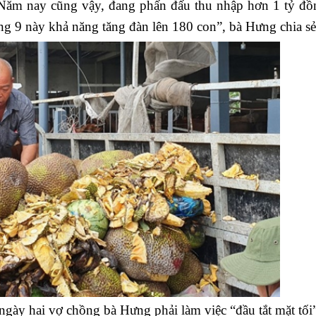
Năm nay cũng vậy, đang phấn đấu thu nhập hơn 1 tỷ đồ
áng 9 này khả năng tăng đàn lên 180 con”, bà Hưng chia sẻ
ày hai vợ chồng bà Hưng phải làm việc “đầu tắt mặt tối”