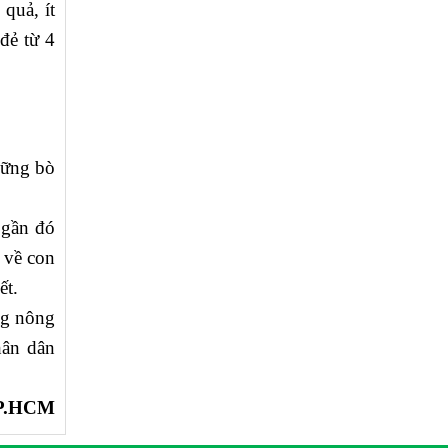
quả, ít
đẻ từ 4
hững bò
 gần đó
 về con
ết.
ng nông
hân dân
P.HCM