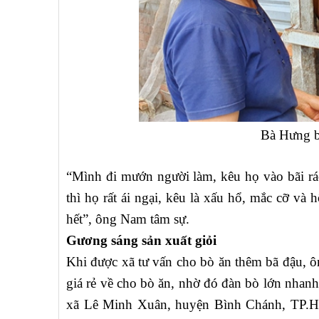
Bà Hưng b
“Mình đi mướn người làm, kêu họ vào bãi rác 
thì họ rất ái ngại, kêu là xấu hổ, mắc cỡ và
hết”, ông Nam tâm sự.
Gương sáng sản xuất giỏi
Khi được xã tư vấn cho bò ăn thêm bã đậu, ô
giá rẻ về cho bò ăn, nhờ đó đàn bò lớn nha
xã Lê Minh Xuân, huyện Bình Chánh, TP.H