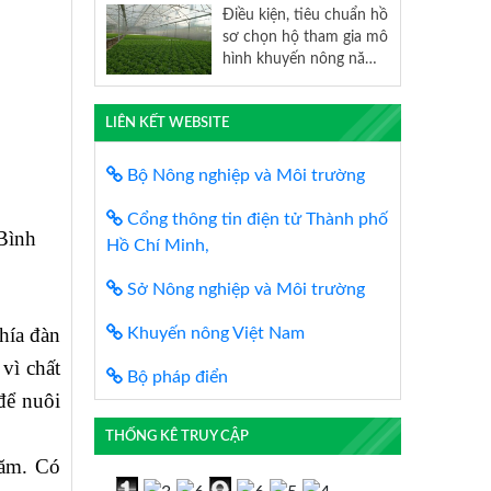
Điều kiện, tiêu chuẩn hồ
sơ chọn hộ tham gia mô
hình khuyến nông năm
2025
LIÊN KẾT WEBSITE
Bộ Nông nghiệp và Môi trường
Cổng thông tin điện tử Thành phố
Bình
Hồ Chí Minh,
Sở Nông nghiệp và Môi trường
hía đàn
Khuyến nông Việt Nam
vì chất
Bộ pháp điển
để nuôi
THỐNG KÊ TRUY CẬP
năm. Có