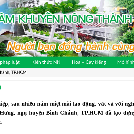
pháp luật
Kiến thức NN
Hoa – Cây kiểng
Mô hình
Chánh, TP.HCM
M
ệp, sau nhiều năm miệt mài lao động, vất vả với ng
hị Hưng, ngụ huyện Bình Chánh, TP.HCM đã tạo dựn
.