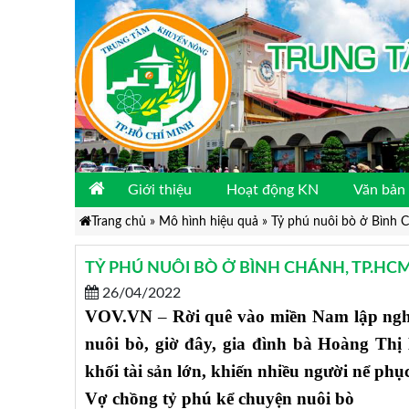
Giới thiệu
Hoạt động KN
Văn bản 
Trang chủ
»
Mô hình hiệu quả
»
Tỷ phú nuôi bò ở Bình 
TỶ PHÚ NUÔI BÒ Ở BÌNH CHÁNH, TP.HC
26/04/2022
VOV.VN
–
Rời quê vào miền Nam lập nghi
nuôi bò, giờ đây, gia đình bà Hoàng T
khối tài sản lớn, khiến nhiều người nể phục
Vợ chồng tỷ phú kể chuyện nuôi bò