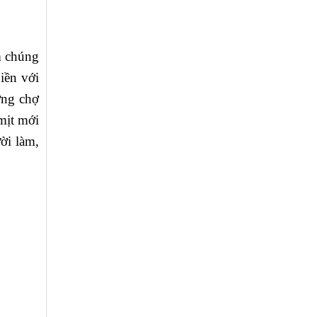
m chúng
iền với
ơng chợ
 mịt mới
ời làm,