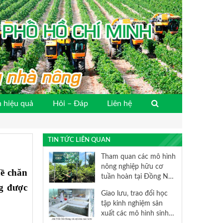
 hiệu quả
Hỏi – Đáp
Liên hệ
TIN TỨC LIÊN QUAN
Tham quan các mô hình
nông nghiệp hữu cơ
hề chăn
tuần hoàn tại Đồng Nai
g được
Giao lưu, trao đổi học
tập kinh nghiệm sản
xuất các mô hình sinh