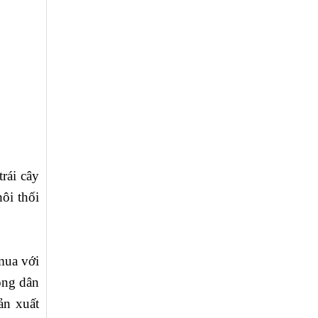
rái cây
ôi thối
mua với
ông dân
ản xuất