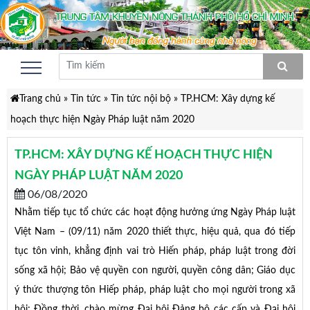
Trang chủ
»
Tin tức
»
Tin tức nội bộ
»
TP.HCM: Xây dựng kế
hoạch thực hiện Ngày Pháp luật năm 2020
TP.HCM: XÂY DỰNG KẾ HOẠCH THỰC HIỆN
NGÀY PHÁP LUẬT NĂM 2020
06/08/2020
Nhằm tiếp tục tổ chức các hoạt động hưởng ứng Ngày Pháp luật
Việt Nam – (09/11) năm 2020 thiết thực, hiệu quả, qua đó tiếp
tục tôn vinh, khẳng định vai trò Hiến pháp, pháp luật trong đời
sống xã hội; Bảo vệ quyền con người, quyền công dân; Giáo dục
ý thức thượng tôn Hiếp pháp, pháp luật cho mọi người trong xã
hội; Đồng thời, chào mừng Đại hội Đảng bộ các cấp và Đại hội