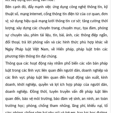
Bên cạnh đó, đẩy mạnh việc ứng dụng công nghệ thông tin, kỹ
thuật số, mạng internet, cổng thông tin điện tử của cơ quan, đơn
vị; sử dụng hiệu quả mạng lưới thông tin cơ sở; tăng cường thời
lượng, xây dựng các chuyên trang, chuyên mục, tọa đàm, phóng
sự chuyên sâu, phim tài liệu, tin, bài, ảnh, các thông điệp ngắn,
đối thoại, trả lời phỏng vấn và các hình thức phù hợp khác về
Ngày Pháp luật Việt Nam, về Hiến pháp, pháp luật trên các
phương tiện thông tin đại chúng.
Thông qua các hoạt động này nhằm phổ biến các văn bản pháp
luật trong các lĩnh vực liên quan đến người dân, doanh nghiệp và
các lĩnh vực pháp luật liên quan đến hoạt động sản xuất, kinh
doanh, khởi nghiệp, quyền và lợi ích hợp pháp của người dân,
doanh nghiệp. Đồng thời, tuyên truyền vấn đề pháp luật liên
quan đến, bảo vệ môi trường, bảo đảm vệ sinh, an ninh, an toàn
trường học; phòng, chống tham nhũng, lãng phí, khiếu nại, tố
cáo; phòng, chống xâm hại phụ nữ và trẻ em, bạo lực học đường,