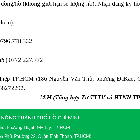
đồng/hồ (không giới hạn số lượng hồ); Nhận đăng ký hồ 
phcm)
) 0796.778.332
hức) 0772.227.772
ghiệp TP.HCM (186 Nguyễn Văn Thủ, phường ĐaKao, Q
 38272292.
M.H
(Tổng hợp Từ TTTV và HTNN T
 NÔNG THÀNH PHỐ HỒ CHÍ MINH
 Phủ, Phường Thạnh Mỹ Tây, TP. HCM
iên Phủ, Phường 22, Quận Bình Thạnh, TP.HCM)