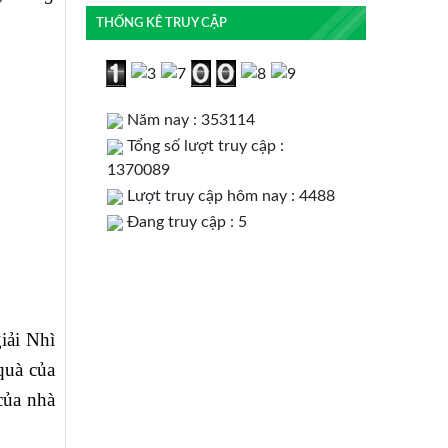
THỐNG KÊ TRUY CẬP
Năm nay : 353114
Tổng số lượt truy cập :
1370089
Lượt truy cập hôm nay : 4488
Đang truy cập : 5
ải Nhì
uà của
của nhà