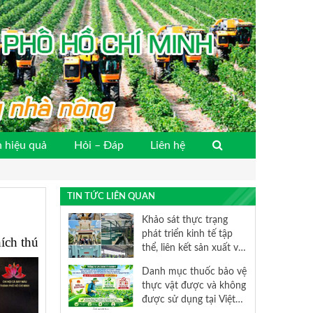
 hiệu quả
Hỏi – Đáp
Liên hệ
TIN TỨC LIÊN QUAN
Khảo sát thực trạng
phát triển kinh tế tập
hích thú
thể, liên kết sản xuất và
tiêu thụ sản phẩm nông
Danh mục thuốc bảo vệ
nghiệp trên địa bàn
thực vật được và không
Thành phố Hồ Chí Minh
được sử dụng tại Việt