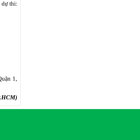
dự thi:
uận 1,
P.HCM)