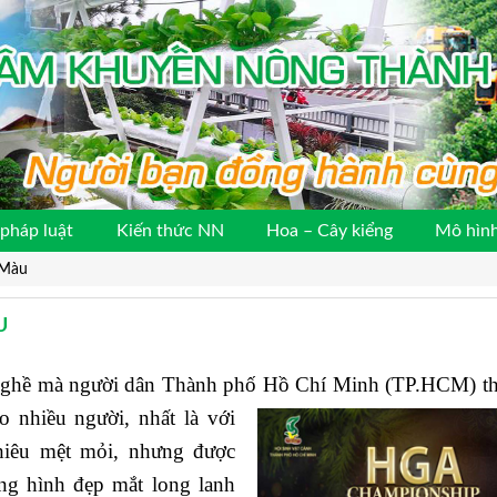
pháp luật
Kiến thức NN
Hoa – Cây kiểng
Mô hình
 Màu
U
g nghề mà người dân Thành phố Hồ Chí Minh (TP.HCM)
t
o nhiều người, nhất là với
hiêu mệt mỏi, nhưng được
ng hình đẹp mắt long lanh