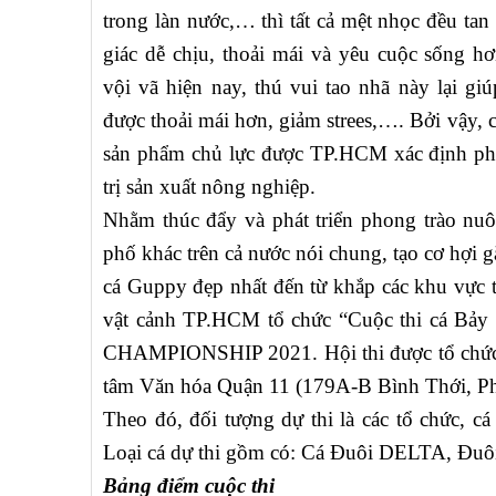
trong làn nước,… thì tất cả mệt nhọc đều tan 
giác dễ chịu, thoải mái và yêu cuộc sống hơ
vội vã hiện nay, thú vui tao nhã này lại gi
được thoải mái hơn, giảm strees,…. Bởi vậy, c
sản phẩm chủ lực được TP.HCM xác định phá
trị sản xuất nông nghiệp.
Nhằm thúc đẩy và phát triển phong trào 
phố khác trên cả nước nói chung, tạo cơ h
cá Guppy đẹp nhất đến từ khắp các khu vực t
vật cảnh TP.HCM tổ chức “Cuộc thi ca
CHAMPIONSHIP 2021. Hội thi được tổ chức 
tâm Văn hóa Quận 11 (179A-B Bình Thới, P
Theo đó, đối tượng dự thi là các tổ chức, 
Loại cá dự thi gồm có: Cá Đuôi DELTA, 
Bảng điểm cuộc thi