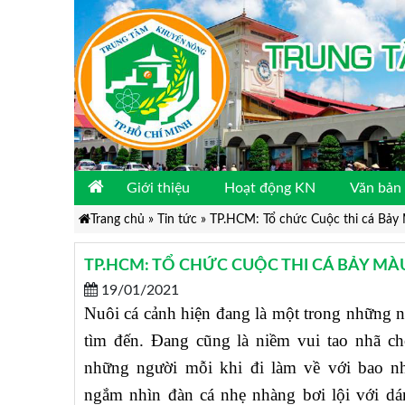
Giới thiệu
Hoạt động KN
Văn bản 
Trang chủ
»
Tin tức
»
TP.HCM: Tổ chức Cuộc thi cá Bảy
TP.HCM: TỔ CHỨC CUỘC THI CÁ BẢY MÀ
19/01/2021
Nuôi cá cảnh hiện đang là một trong nhữn
tìm đến. Đang cũng là niềm vui tao nhã ch
những người mỗi khi đi làm về với bao n
ngắm nhìn đàn cá nhẹ nhàng bơi lội với dá