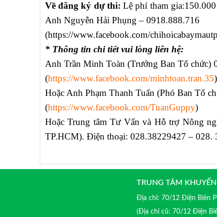
Về đăng ký dự thi:
Lệ phí tham gia:150.000 
Anh Nguyễn Hải Phụng – 0918.888.716
(https://www.facebook.com/chihoicabaymaut
* Thông tin chi tiết vui lòng liên hệ:
Anh Trần Minh Toàn (Trưởng Ban Tổ chức
(
https://www.facebook.com/minhtoan.tran.35
)
Hoặc Anh Phạm Thanh Tuấn (Phó Ban Tổ c
(
https://www.facebook.com/TuanGuppy
)
Hoặc Trung tâm Tư Vấn và Hỗ trợ Nông n
TP.HCM). Điện thoại: 028.38229427 – 028.
TRUNG TÂM KHUYẾN
Địa chỉ: 70/12 Điện Biên
(Địa chỉ cũ: 70/12 Điện B