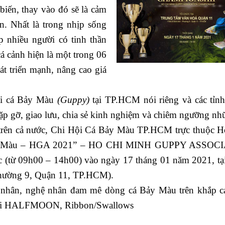
biến, thay vào đó sẽ là cảm
n. Nhất là trong nhịp sống
úp nhiều người có tinh thần
á cảnh hiện là một trong 06
t triển mạnh, nâng cao giá
nuôi cá Bảy Màu
(Guppy)
tại TP.HCM nói riêng và các tỉnh
ợi gặp gỡ, giao lưu, chia sẻ kinh nghiệm và chiêm ngưỡng n
rên cả nước, Chi Hội Cá Bảy Màu TP.HCM trực thuộc H
́ Bảy Màu – HGA 2021” – HO CHI MINH GUPPY ASSOC
(từ 09h00 – 14h00) vào ngày 17 tháng 01 năm 2021, tạ
hường 9, Quận 11, TP.HCM).
cá nhân, nghệ nhân đam mê dòng cá Bảy Màu trên khắp c
Đuôi HALFMOON, Ribbon/Swallows