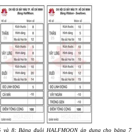
 và 8; Bảng đuôi HALFMOON áp dụng cho bảng 7;