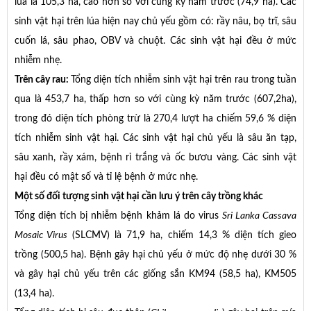
lúa là 105,3 ha, cao hơn so với cùng kỳ năm trước (74,9 ha). Các
sinh vật hại trên lúa hiện nay chủ yếu gồm có: rầy nâu, bọ trĩ, sâu
cuốn lá, sâu phao, OBV và chuột. Các sinh vật hại đều ở mức
nhiễm nhẹ.
Trên
cây rau:
Tổng diện tích nhiễm sinh vật hại trên rau trong tuần
qua là 453,7 ha, thấp hơn so với cùng kỳ năm trước (607,2ha),
trong đó diện tích phòng trừ là 270,4 lượt ha chiếm 59,6 % diện
tích nhiễm sinh vật hại. Các sinh vật hại chủ yếu là sâu ăn tạp,
sâu xanh, rầy xám, bệnh rỉ trắng và ốc bươu vàng. Các sinh vật
hại đều có mật số và tỉ lệ bệnh ở mức nhẹ.
Một số đối tượng sinh vật hại cần lưu ý trên cây trồng khác
Tổng diện tích bị nhiễm bệnh khảm lá do virus
Sri Lanka Cassava
Mosaic Virus
(SLCMV) là 71,9 ha, chiếm 14,3 % diện tích gieo
trồng (500,5 ha). Bệnh gây hại chủ yếu ở mức độ nhẹ dưới 30 %
và gây hại chủ yếu trên các giống sắn KM94 (58,5 ha), KM505
(13,4 ha).