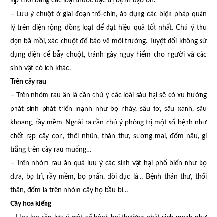
kịp thời bằng các loại thuốc đặc trị bệnh đạo ôn.
– Lưu ý chuột ở giai đoạn trổ-chín, áp dụng các biện pháp quản
lý trên diện rộng, đồng loạt để đạt hiệu quả tốt nhất. Chú ý thu
dọn bã mồi, xác chuột để bảo vệ môi trường. Tuyệt đối không sử
dụng điện để bẫy chuột, tránh gây nguy hiểm cho người và các
sinh vật có ích khác.
Trên cây rau
– Trên nhóm rau ăn lá cần chú ý các loài sâu hại sẽ có xu hướng
phát sinh phát triển mạnh như bọ nhảy, sâu tơ, sâu xanh, sâu
khoang, rầy mềm. Ngoài ra cần chú ý phòng trị một số bệnh như
chết rạp cây con, thối nhũn, thán thư, sương mai, đốm nâu, gỉ
trắng trên cây rau muống…
– Trên nhóm rau ăn quả lưu ý các sinh vật hại phổ biến như bọ
dưa, bọ trĩ, rầy mềm, bọ phấn, dòi đục lá… Bệnh thán thư, thối
thân, đốm lá trên nhóm cây họ bầu bí…
Cây hoa kiểng