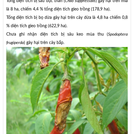
Tổng diện tích bị sâu đục thân (
Chilo suppressalis
) gây hại trên mía
là 8 ha, chiếm 4,4 % tổng diện tích gieo trồng (178,9 ha).
Tổng diện tích bị bọ dừa gây hại trên cây dừa là 4,8 ha chiếm 0,8
% diện tích gieo trồng (622,9 ha).
Chưa ghi nhận diện tích bị sâu keo mùa thu (
Spodoptera
frugiperda
) gây hại trên cây bắp.