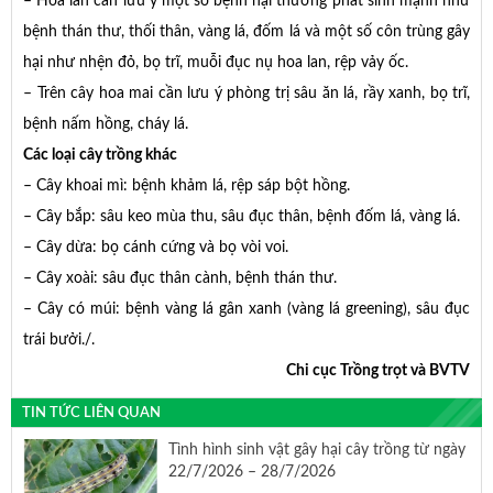
– Hoa lan cần lưu ý một số bệnh hại thường phát sinh mạnh như
bệnh thán thư, thối thân, vàng lá, đốm lá và một số côn trùng gây
hại như nhện đỏ, bọ trĩ, muỗi đục nụ hoa lan, rệp vảy ốc.
– Trên cây hoa mai cần lưu ý phòng trị sâu ăn lá, rầy xanh, bọ trĩ,
bệnh nấm hồng, cháy lá.
Các loại cây trồng khác
– Cây khoai mì: bệnh khảm lá, rệp sáp bột hồng.
– Cây bắp: sâu keo mùa thu, sâu đục thân, bệnh đốm lá, vàng lá.
– Cây dừa: bọ cánh cứng và bọ vòi voi.
– Cây xoài: sâu đục thân cành, bệnh thán thư.
– Cây có múi: bệnh vàng lá gân xanh (vàng lá greening), sâu đục
trái bưởi./.
Chi cục Trồng trọt và BVTV
TIN TỨC LIÊN QUAN
Tình hình sinh vật gây hại cây trồng từ ngày
22/7/2026 – 28/7/2026