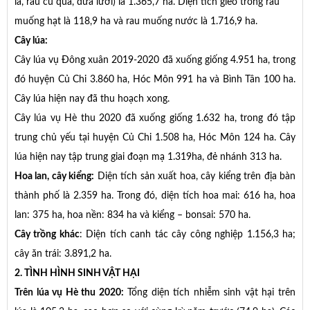
lá, rau củ quả, dưa lưới) là 1.365,7 ha. Diện tích gieo trồng rau
muống hạt là 118,9 ha và rau muống nước là 1.716,9 ha.
Cây lúa:
Cây lúa vụ Đông xuân 2019-2020 đã xuống giống 4.951 ha, trong
đó huyện Củ Chi 3.860 ha, Hóc Môn 991 ha và Bình Tân 100 ha.
Cây lúa hiện nay đã thu hoạch xong.
Cây lúa vụ Hè thu 2020 đã xuống giống 1.632 ha, trong đó tập
trung chủ yếu tại huyện Củ Chi 1.508 ha, Hóc Môn 124 ha. Cây
lúa hiện nay tập trung giai đoạn mạ 1.319ha, đẻ nhánh 313 ha.
Hoa lan, cây kiểng:
Diện tích sản xuất hoa, cây kiểng trên địa bàn
thành phố là 2.359 ha. Trong đó, diện tích hoa mai: 616 ha, hoa
lan: 375 ha, hoa nền: 834 ha và kiểng – bonsai: 570 ha.
Cây trồng khác
: Diện tích canh tác cây công nghiệp 1.156,3 ha;
cây ăn trái: 3.891,2 ha.
2. TÌNH HÌNH SINH VẬT HẠI
Trên lúa vụ Hè thu 2020:
Tổng diện tích nhiễm sinh vật hại trên