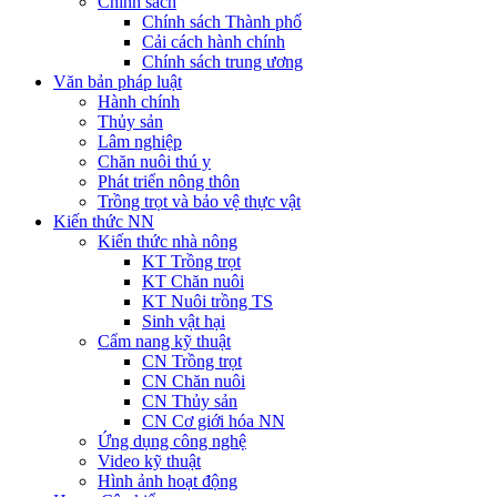
Chính sách
Chính sách Thành phố
Cải cách hành chính
Chính sách trung ương
Văn bản pháp luật
Hành chính
Thủy sản
Lâm nghiệp
Chăn nuôi thú y
Phát triển nông thôn
Trồng trọt và bảo vệ thực vật
Kiến thức NN
Kiến thức nhà nông
KT Trồng trọt
KT Chăn nuôi
KT Nuôi trồng TS
Sinh vật hại
Cẩm nang kỹ thuật
CN Trồng trọt
CN Chăn nuôi
CN Thủy sản
CN Cơ giới hóa NN
Ứng dụng công nghệ
Video kỹ thuật
Hình ảnh hoạt động