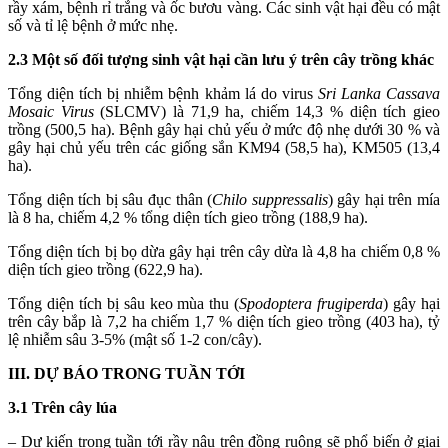
rầy xám, bệnh rỉ trắng và ốc bươu vàng. Các sinh vật hại đều có mật
số và tỉ lệ bệnh ở mức nhẹ.
2.3
Một số đối tượng sinh vật hại cần lưu ý trên cây trồng khác
Tổng diện tích bị nhiễm bệnh khảm lá do virus
Sri Lanka Cassava
Mosaic Virus
(SLCMV) là 71,9 ha, chiếm 14,3 % diện tích gieo
trồng (500,5 ha). Bệnh gây hại chủ yếu ở mức độ nhẹ dưới 30 % và
gây hại chủ yếu trên các giống sắn KM94 (58,5 ha), KM505 (13,4
ha).
Tổng diện tích bị sâu đục thân (
Chilo suppressalis
) gây hại trên mía
là 8 ha, chiếm 4,2 % tổng diện tích gieo trồng (188,9 ha).
Tổng diện tích bị bọ dừa gây hại trên cây dừa là 4,8 ha chiếm 0,8 %
diện tích gieo trồng (622,9 ha).
Tổng diện tích bị sâu keo mùa thu (
Spodoptera frugiperda
) gây hại
trên cây bắp là 7,2 ha chiếm 1,7 % diện tích gieo trồng (403 ha), tỷ
lệ nhiễm sâu 3-5% (mật số 1-2 con/cây).
III. DỰ BÁO TRONG TUẦN TỚI
3.
1 Trên cây lúa
– Dự kiến trong tuần tới rầy nâu trên đồng ruộng sẽ phổ biến ở giai