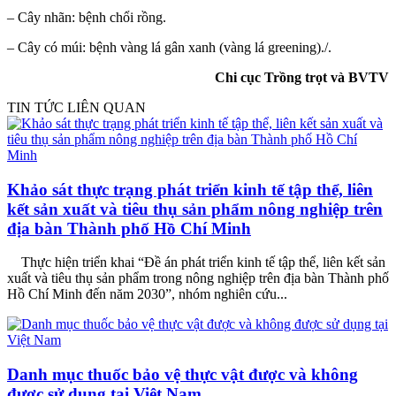
– Cây nhãn: bệnh chổi rồng.
– Cây có múi: bệnh vàng lá gân xanh (vàng lá greening)./.
Chi cục Trồng trọt và BVTV
TIN TỨC LIÊN QUAN
Khảo sát thực trạng phát triển kinh tế tập thể, liên
kết sản xuất và tiêu thụ sản phẩm nông nghiệp trên
địa bàn Thành phố Hồ Chí Minh
Thực hiện triển khai “Đề án phát triển kinh tế tập thể, liên kết sản
xuất và tiêu thụ sản phẩm trong nông nghiệp trên địa bàn Thành phố
Hồ Chí Minh đến năm 2030”, nhóm nghiên cứu...
Danh mục thuốc bảo vệ thực vật được và không
được sử dụng tại Việt Nam