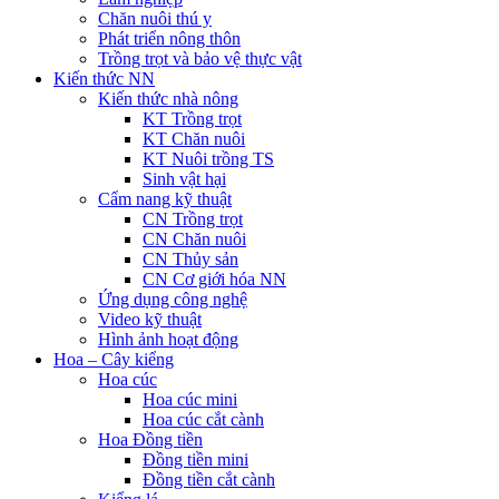
Chăn nuôi thú y
Phát triển nông thôn
Trồng trọt và bảo vệ thực vật
Kiến thức NN
Kiến thức nhà nông
KT Trồng trọt
KT Chăn nuôi
KT Nuôi trồng TS
Sinh vật hại
Cẩm nang kỹ thuật
CN Trồng trọt
CN Chăn nuôi
CN Thủy sản
CN Cơ giới hóa NN
Ứng dụng công nghệ
Video kỹ thuật
Hình ảnh hoạt động
Hoa – Cây kiểng
Hoa cúc
Hoa cúc mini
Hoa cúc cắt cành
Hoa Đồng tiền
Đồng tiền mini
Đồng tiền cắt cành