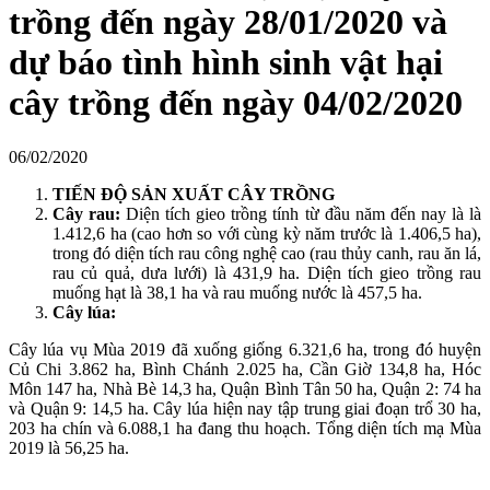
trồng đến ngày 28/01/2020 và
dự báo tình hình sinh vật hại
cây trồng đến ngày 04/02/2020
06/02/2020
TIẾN ĐỘ SẢN XUẤT CÂY TRỒNG
Cây rau:
Diện tích gieo trồng tính từ đầu năm đến nay là là
1.412,6 ha (cao hơn so với cùng kỳ năm trước là 1.406,5 ha),
trong đó diện tích rau công nghệ cao (rau thủy canh, rau ăn lá,
rau củ quả, dưa lưới) là 431,9 ha. Diện tích gieo trồng rau
muống hạt là 38,1 ha và rau muống nước là 457,5 ha.
Cây lúa:
Cây lúa vụ Mùa 2019 đã xuống giống 6.321,6 ha, trong đó huyện
Củ Chi 3.862 ha, Bình Chánh 2.025 ha, Cần Giờ 134,8 ha, Hóc
Môn 147 ha, Nhà Bè 14,3 ha, Quận Bình Tân 50 ha, Quận 2: 74 ha
và Quận 9: 14,5 ha. Cây lúa hiện nay tập trung giai đoạn trổ 30 ha,
203 ha chín và 6.088,1 ha đang thu hoạch. Tổng diện tích mạ Mùa
2019 là 56,25 ha.