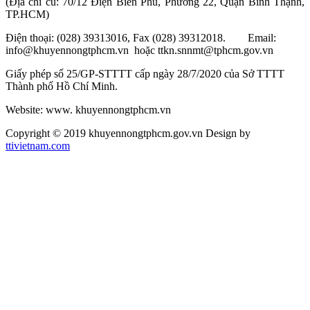
(Địa chỉ cũ: 70/12 Điện Biên Phủ, Phường 22, Quận Bình Thạnh,
TP.HCM)
Điện thoại: (028) 39313016, Fax (028) 39312018. Email:
info@khuyennongtphcm.vn hoặc ttkn.snnmt@tphcm.gov.vn
Giấy phép số 25/GP-STTTT cấp ngày 28/7/2020 của Sở TTTT
Thành phố Hồ Chí Minh.
Website: www. khuyennongtphcm.vn
Copyright © 2019 khuyennongtphcm.gov.vn Design by
ttivietnam.com