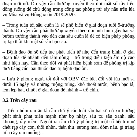
đoạn mới nở. Do vậy cần thường xuyên theo dõi mật số rầy trên
đồng ruộng để chủ động trong công tác phòng trừ rầy nâu trên lúa
vụ Mùa và vụ Đông xuân 2019-2020.
– Trong tuần tới sâu cuốn lá sẽ phổ biến ở giai đoạn tuổi 5-trưởng
thành. Do vậy cần phải thường xuyên theo dõi tình hình gây hại và
bướm trưởng thành vào đèn của sâu cuốn lá để có biện pháp phòng
trị kịp thời khi mật số sâu hại cao.
– Bệnh đạo ôn sẽ tiếp tục phát triển từ nhẹ đến trung bình, ở giai
đọan lúa đẻ nhánh đến làm đòng – trổ trong điều kiện ẩm độ cao
như hiện nay. Cần theo dõi và phát hiện bệnh sớm để phòng trị kịp
thời bằng các loại thuốc đặc trị bệnh đạo ôn.
– Lưu ý phòng ngừa tốt đối với OBV đặc biệt đối với lúa mới sạ
dưới 15 ngày và những ruộng trũng, khó thoát nước; bệnh bạc lá,
lem lép hạt, chuột ở giai đoạn đẻ nhánh – trổ chín.
3.2 Trên cây rau
– Trên nhóm rau ăn lá cần chú ý các loài sâu hại sẽ có xu hướng
phát sinh phát triển mạnh như bọ nhảy, sâu tơ, sâu xanh, sâu
khoang, rầy mềm. Ngoài ra cần chú ý phòng trị một số bệnh như
chết rạp cây con, thối nhũn, thán thư, sương mai, đốm nâu, gỉ trắng
trên cây rau muống…