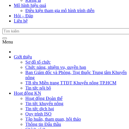
Kiểng lá
Mô hình hiệu quả
Điều kiện tham gia mô hình trình diễn
Hỏi – Đáp
Liên hệ
Menu
Giới thiệu
Sơ đồ tổ chức
Chức năng, nhiệm vụ, quyền hạn
Ban Giám đốc và Phòng, Trại thuộc Trung tâm Khuyến
nông
TB tên Miền trang TTĐT Khuyến nông TP.HCM
Tin tức nội bộ
Hoạt động KN
Hoạt động Đoàn thể
Tin tức khuyến nông
Tin tức dịch hại
Quy trình ISO
Tập huấn, tham quan, hội thảo
Thông tin Đấu thầu