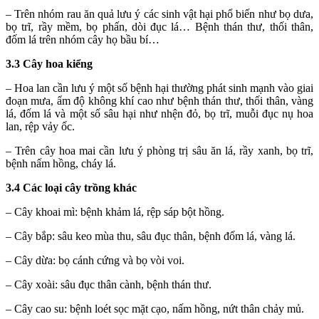
– Trên nhóm rau ăn quả lưu ý các sinh vật hại phổ biến như bọ dưa,
bọ trĩ, rầy mềm, bọ phấn, dòi đục lá… Bệnh thán thư, thối thân,
đốm lá trên nhóm cây họ bầu bí…
3.3 Cây hoa kiểng
– Hoa lan cần lưu ý một số bệnh hại thường phát sinh mạnh vào giai
đoạn mưa, ẩm độ không khí cao như bệnh thán thư, thối thân, vàng
lá, đốm lá và một số sâu hại như nhện đỏ, bọ trĩ, muỗi đục nụ hoa
lan, rệp vảy ốc.
– Trên cây hoa mai cần lưu ý phòng trị sâu ăn lá, rầy xanh, bọ trĩ,
bệnh nấm hồng, cháy lá.
3.4 Các loại cây trồng khác
– Cây khoai mì: bệnh khảm lá, rệp sáp bột hồng.
– Cây bắp: sâu keo mùa thu, sâu đục thân, bệnh đốm lá, vàng lá.
– Cây dừa: bọ cánh cứng và bọ vòi voi.
– Cây xoài: sâu đục thân cành, bệnh thán thư.
– Cây cao su: bệnh loét sọc mặt cạo, nấm hồng, nứt thân chảy mủ.