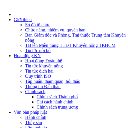
Giới thiệu
Sơ đồ tổ chức
Chức năng, nhiệm vụ, quyền hạn
Ban Giám đốc và Phòng, Trại thuộc Trung tâm Khuyến
nông
TB tên Miền trang TTĐT Khuyến nông TP.HCM
Tin tức nội bộ
Hoạt động KN
Hoạt động Đoàn thể
Tin tức khuyến nông
Tin tức dịch hại
Quy trình ISO
Tập huấn, tham quan, hội thảo
Thông tin Đấu thầu
Chính sách
Chính sách Thành phố
Cải cách hành chính
Chính sách trung ương
Văn bản pháp luật
Hành chính
Thủy sản
Lâm nghiệp