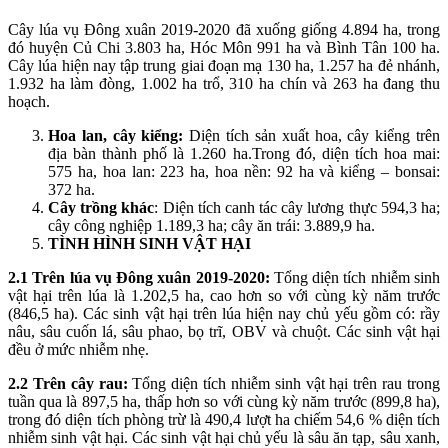
Cây lúa vụ Đông xuân 2019-2020 đã xuống giống 4.894 ha, trong
đó huyện Củ Chi 3.803 ha, Hóc Môn 991 ha và Bình Tân 100 ha.
Cây lúa hiện nay tập trung giai đoạn mạ 130 ha, 1.257 ha đẻ nhánh,
1.932 ha làm đòng, 1.002 ha trổ, 310 ha chín và 263 ha đang thu
hoạch.
Hoa lan, cây kiểng:
Diện tích sản xuất hoa, cây kiểng trên
địa bàn thành phố là 1.260 ha.Trong đó, diện tích hoa mai:
575 ha, hoa lan: 223 ha, hoa nền: 92 ha và kiểng – bonsai:
372 ha.
Cây trồng khác
: Diện tích canh tác cây lương thực 594,3 ha;
cây công nghiệp 1.189,3 ha; cây ăn trái: 3.889,9 ha.
TÌNH HÌNH SINH VẬT HẠI
2.1 Trên lúa vụ Đông xuân 2019-2020:
Tổng diện tích nhiễm sinh
vật hại trên lúa là 1.202,5 ha, cao hơn so với cùng kỳ năm trước
(846,5 ha). Các sinh vật hại trên lúa hiện nay chủ yếu gồm có: rầy
nâu, sâu cuốn lá, sâu phao, bọ trĩ, OBV và chuột. Các sinh vật hại
đều ở mức nhiễm nhẹ.
2.2
Trên
cây rau:
Tổng diện tích nhiễm sinh vật hại trên rau trong
tuần qua là 897,5 ha, thấp hơn so với cùng kỳ năm trước (899,8 ha),
trong đó diện tích phòng trừ là 490,4 lượt ha chiếm 54,6 % diện tích
nhiễm sinh vật hại. Các sinh vật hại chủ yếu là sâu ăn tạp, sâu xanh,