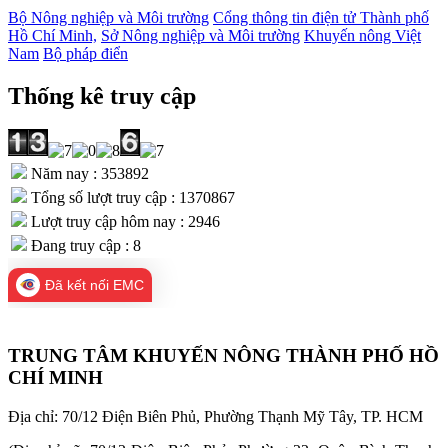
Bộ Nông nghiệp và Môi trường
Cổng thông tin điện tử Thành phố
Hồ Chí Minh,
Sở Nông nghiệp và Môi trường
Khuyến nông Việt
Nam
Bộ pháp điển
Thống kê truy cập
Năm nay : 353892
Tổng số lượt truy cập : 1370867
Lượt truy cập hôm nay : 2946
Đang truy cập : 8
Đã kết nối EMC
TRUNG TÂM KHUYẾN NÔNG THÀNH PHỐ HỒ
CHÍ MINH
Địa chỉ: 70/12 Điện Biên Phủ, Phường Thạnh Mỹ Tây, TP. HCM