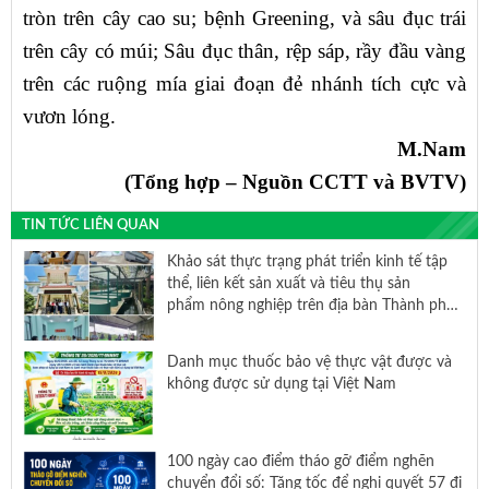
tròn trên cây cao su; bệnh Greening, và sâu đục trái
trên cây có múi; Sâu đục thân, rệp sáp, rầy đầu vàng
trên các ruộng mía giai đoạn đẻ nhánh tích cực và
vươn lóng.
M.Nam
(Tổng hợp – Nguồn CCTT
và
BVTV)
TIN TỨC LIÊN QUAN
Khảo sát thực trạng phát triển kinh tế tập
thể, liên kết sản xuất và tiêu thụ sản
phẩm nông nghiệp trên địa bàn Thành phố
Hồ Chí Minh
Danh mục thuốc bảo vệ thực vật được và
không được sử dụng tại Việt Nam
100 ngày cao điểm tháo gỡ điểm nghẽn
chuyển đổi số: Tăng tốc để nghị quyết 57 đi