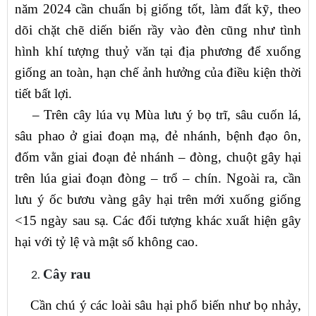
năm 2024 cần chuẩn bị giống tốt, làm đất kỹ, theo
dõi chặt chẽ diến biến rầy vào đèn cũng như tình
hình khí tượng thuỷ văn tại địa phương để xuống
giống an toàn, hạn chế ảnh hưởng của điều kiện thời
tiết bất lợi.
– Trên cây lúa vụ Mùa lưu ý bọ trĩ, sâu cuốn lá,
sâu phao ở giai đoạn mạ, đẻ nhánh, bệnh đạo ôn,
đốm vằn giai đoạn đẻ nhánh – đòng, chuột gây hại
trên lúa giai đoạn đòng – trổ – chín. Ngoài ra, cần
lưu ý ốc bươu vàng gây hại trên mới xuống giống
<15 ngày sau sạ. Các đối tượng khác xuất hiện gây
hại với tỷ lệ và mật số không cao.
Cây rau
Cần chú ý các loài sâu hại phổ biến như bọ nhảy,