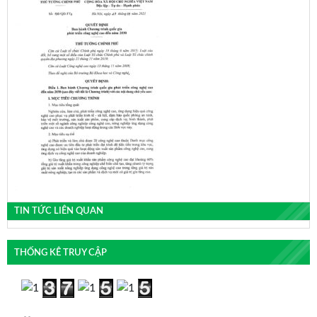
TIN TỨC LIÊN QUAN
THỐNG KÊ TRUY CẬP