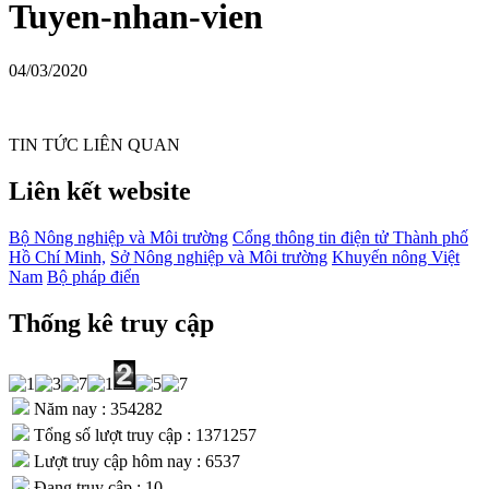
Tuyen-nhan-vien
04/03/2020
TIN TỨC LIÊN QUAN
Liên kết website
Bộ Nông nghiệp và Môi trường
Cổng thông tin điện tử Thành phố
Hồ Chí Minh,
Sở Nông nghiệp và Môi trường
Khuyến nông Việt
Nam
Bộ pháp điển
Thống kê truy cập
Năm nay : 354282
Tổng số lượt truy cập : 1371257
Lượt truy cập hôm nay : 6537
Đang truy cập : 10