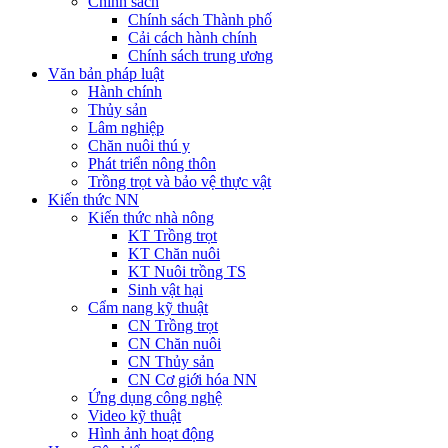
Chính sách
Chính sách Thành phố
Cải cách hành chính
Chính sách trung ương
Văn bản pháp luật
Hành chính
Thủy sản
Lâm nghiệp
Chăn nuôi thú y
Phát triển nông thôn
Trồng trọt và bảo vệ thực vật
Kiến thức NN
Kiến thức nhà nông
KT Trồng trọt
KT Chăn nuôi
KT Nuôi trồng TS
Sinh vật hại
Cẩm nang kỹ thuật
CN Trồng trọt
CN Chăn nuôi
CN Thủy sản
CN Cơ giới hóa NN
Ứng dụng công nghệ
Video kỹ thuật
Hình ảnh hoạt động