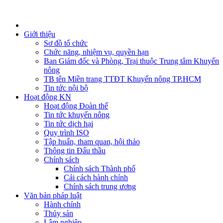
Giới thiệu
Sơ đồ tổ chức
Chức năng, nhiệm vụ, quyền hạn
Ban Giám đốc và Phòng, Trại thuộc Trung tâm Khuyến
nông
TB tên Miền trang TTĐT Khuyến nông TP.HCM
Tin tức nội bộ
Hoạt động KN
Hoạt động Đoàn thể
Tin tức khuyến nông
Tin tức dịch hại
Quy trình ISO
Tập huấn, tham quan, hội thảo
Thông tin Đấu thầu
Chính sách
Chính sách Thành phố
Cải cách hành chính
Chính sách trung ương
Văn bản pháp luật
Hành chính
Thủy sản
Lâm nghiệp