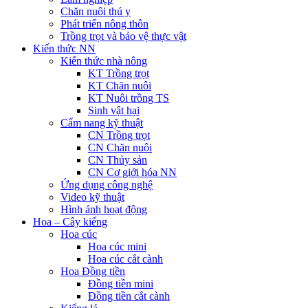
Chăn nuôi thú y
Phát triển nông thôn
Trồng trọt và bảo vệ thực vật
Kiến thức NN
Kiến thức nhà nông
KT Trồng trọt
KT Chăn nuôi
KT Nuôi trồng TS
Sinh vật hại
Cẩm nang kỹ thuật
CN Trồng trọt
CN Chăn nuôi
CN Thủy sản
CN Cơ giới hóa NN
Ứng dụng công nghệ
Video kỹ thuật
Hình ảnh hoạt động
Hoa – Cây kiểng
Hoa cúc
Hoa cúc mini
Hoa cúc cắt cành
Hoa Đồng tiền
Đồng tiền mini
Đồng tiền cắt cành