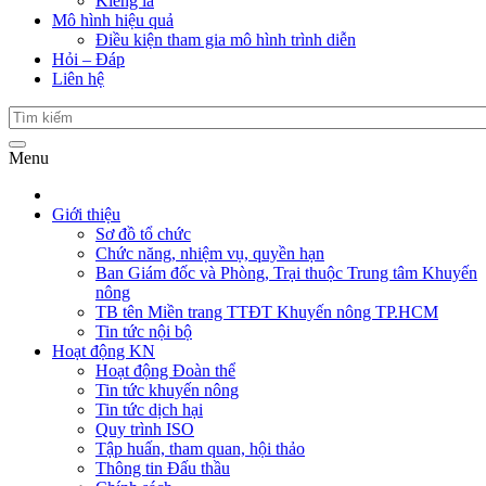
Kiểng lá
Mô hình hiệu quả
Điều kiện tham gia mô hình trình diễn
Hỏi – Đáp
Liên hệ
Menu
Giới thiệu
Sơ đồ tổ chức
Chức năng, nhiệm vụ, quyền hạn
Ban Giám đốc và Phòng, Trại thuộc Trung tâm Khuyến
nông
TB tên Miền trang TTĐT Khuyến nông TP.HCM
Tin tức nội bộ
Hoạt động KN
Hoạt động Đoàn thể
Tin tức khuyến nông
Tin tức dịch hại
Quy trình ISO
Tập huấn, tham quan, hội thảo
Thông tin Đấu thầu