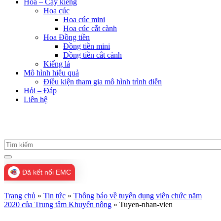
Hoa – Cây kiểng
Hoa cúc
Hoa cúc mini
Hoa cúc cắt cành
Hoa Đồng tiền
Đồng tiền mini
Đồng tiền cắt cành
Kiểng lá
Mô hình hiệu quả
Điều kiện tham gia mô hình trình diễn
Hỏi – Đáp
Liên hệ
Đã kết nối EMC
Trang chủ
»
Tin tức
»
Thông báo về tuyển dụng viên chức năm
2020 của Trung tâm Khuyến nông
»
Tuyen-nhan-vien