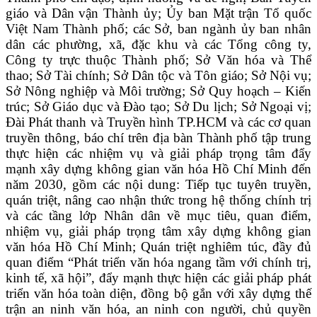
giáo và Dân vận Thành ủy; Ủy ban Mặt trận Tổ quốc
Việt Nam Thành phố; các Sở, ban ngành ủy ban nhân
dân các phường, xã, đặc khu và các Tổng công ty,
Công ty trực thuộc Thành phố; Sở Văn hóa và Thể
thao; Sở Tài chính; Sở Dân tộc và Tôn giáo; Sở Nội vụ;
Sở Nông nghiệp và Môi trường; Sở Quy hoạch – Kiến
trúc; Sở Giáo dục và Đào tạo; Sở Du lịch; Sở Ngoại vị;
Đài Phát thanh và Truyền hình TP.HCM và các cơ quan
truyền thông, báo chí trên địa bàn Thành phố tập trung
thực hiện các nhiệm vụ và giải pháp trọng tâm đẩy
mạnh xây dựng không gian văn hóa Hồ Chí Minh đến
năm 2030, gồm các nội dung: Tiếp tục tuyên truyền,
quán triệt, nâng cao nhận thức trong hệ thống chính trị
và các tầng lớp Nhân dân về mục tiêu, quan điểm,
nhiệm vụ, giải pháp trọng tâm xây dựng không gian
văn hóa Hồ Chí Minh; Quán triệt nghiêm túc, đầy đủ
quan điểm “Phát triển văn hóa ngang tầm với chính trị,
kinh tế, xã hội”, đẩy mạnh thực hiện các giải pháp phát
triển văn hóa toàn diện, đồng bộ gắn với xây dựng thế
trận an ninh văn hóa, an ninh con người, chủ quyền