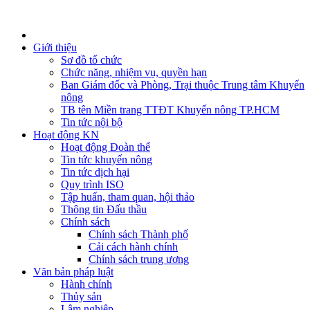
Giới thiệu
Sơ đồ tổ chức
Chức năng, nhiệm vụ, quyền hạn
Ban Giám đốc và Phòng, Trại thuộc Trung tâm Khuyến
nông
TB tên Miền trang TTĐT Khuyến nông TP.HCM
Tin tức nội bộ
Hoạt động KN
Hoạt động Đoàn thể
Tin tức khuyến nông
Tin tức dịch hại
Quy trình ISO
Tập huấn, tham quan, hội thảo
Thông tin Đấu thầu
Chính sách
Chính sách Thành phố
Cải cách hành chính
Chính sách trung ương
Văn bản pháp luật
Hành chính
Thủy sản
Lâm nghiệp