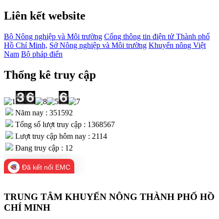
Liên kết website
Bộ Nông nghiệp và Môi trường
Cổng thông tin điện tử Thành phố
Hồ Chí Minh,
Sở Nông nghiệp và Môi trường
Khuyến nông Việt
Nam
Bộ pháp điển
Thống kê truy cập
Năm nay : 351592
Tổng số lượt truy cập : 1368567
Lượt truy cập hôm nay : 2114
Đang truy cập : 12
Đã kết nối EMC
TRUNG TÂM KHUYẾN NÔNG THÀNH PHỐ HỒ
CHÍ MINH