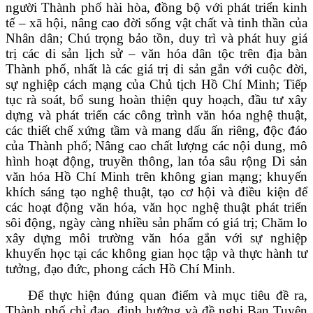
người Thành phố hài hòa, đồng bộ với phát triển kinh
tế – xã hội, nâng cao đời sống vật chất và tinh thần của
Nhân dân; Chú trọng bảo tồn, duy trì và phát huy giá
trị các di sản lịch sử – văn hóa dân tộc trên địa bàn
Thành phố, nhất là các giá trị di sản gắn với cuộc đời,
sự nghiệp cách mạng của Chủ tịch Hồ Chí Minh; Tiếp
tục rà soát, bổ sung hoàn thiện quy hoạch, đầu tư xây
dựng và phát triển các công trình văn hóa nghệ thuật,
các thiết chế xứng tầm và mang dấu ấn riêng, độc đáo
của Thành phố; Nâng cao chất lượng các nội dung, mô
hình hoạt động, truyền thông, lan tỏa sâu rộng Di sản
văn hóa Hồ Chí Minh trên không gian mạng; khuyến
khích sáng tạo nghệ thuật, tạo cơ hội và điều kiện để
các hoạt động văn hóa, văn học nghệ thuật phát triển
sôi động, ngày càng nhiều sản phẩm có giá trị; Chăm lo
xây dựng môi trường văn hóa gắn với sự nghiệp
khuyến học tại các không gian học tập và thực hành tư
tưởng, đạo đức, phong cách Hồ Chí Minh.
Để thực hiện đúng quan điểm và mục tiêu đề ra,
Thành phố chỉ đạo, định hướng và đề nghị Ban Tuyên