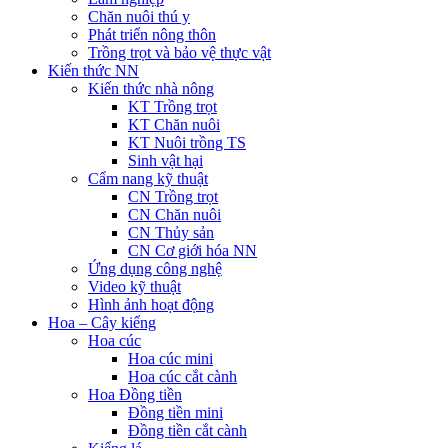
Chăn nuôi thú y
Phát triển nông thôn
Trồng trọt và bảo vệ thực vật
Kiến thức NN
Kiến thức nhà nông
KT Trồng trọt
KT Chăn nuôi
KT Nuôi trồng TS
Sinh vật hại
Cẩm nang kỹ thuật
CN Trồng trọt
CN Chăn nuôi
CN Thủy sản
CN Cơ giới hóa NN
Ứng dụng công nghệ
Video kỹ thuật
Hình ảnh hoạt động
Hoa – Cây kiểng
Hoa cúc
Hoa cúc mini
Hoa cúc cắt cành
Hoa Đồng tiền
Đồng tiền mini
Đồng tiền cắt cành