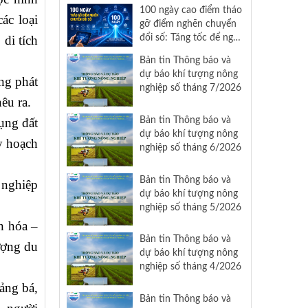
Nam
100 ngày cao điểm tháo
ác loại
gỡ điểm nghẽn chuyển
đổi số: Tăng tốc để nghị
 di tích
quyết 57 đi vào cuộc
Bản tin Thông báo và
sống
dự báo khí tượng nông
ng phát
nghiệp số tháng 7/2026
nêu ra.
Bản tin Thông báo và
ụng đất
dự báo khí tượng nông
uy hoạch
nghiệp số tháng 6/2026
Bản tin Thông báo và
 nghiệp
dự báo khí tượng nông
nghiệp số tháng 5/2026
n hóa –
Bản tin Thông báo và
ượng du
dự báo khí tượng nông
nghiệp số tháng 4/2026
ảng bá,
Bản tin Thông báo và