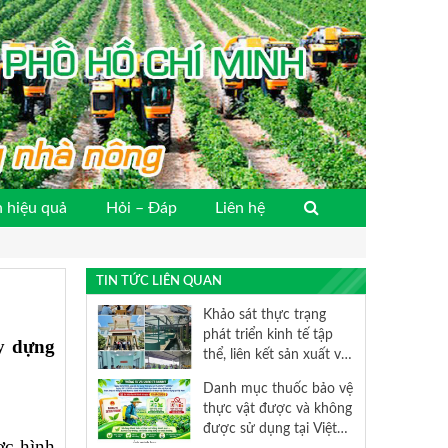
 hiệu quả
Hỏi – Đáp
Liên hệ
TIN TỨC LIÊN QUAN
Khảo sát thực trạng
phát triển kinh tế tập
y dựng
thể, liên kết sản xuất và
tiêu thụ sản phẩm nông
Danh mục thuốc bảo vệ
nghiệp trên địa bàn
thực vật được và không
Thành phố Hồ Chí Minh
được sử dụng tại Việt
ợc hình