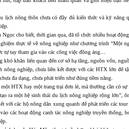
hu hút, hấp dẫn khách đến tham quan và giới thiệu bạn bè
lịch nông thôn chưa có đầy đủ kiến thức và kỹ năng q
iệp.
c cho biết, thời gian qua, đã tổ chức nhiều hoạt độn
nghiệm thực tế về nông nghiệp như chương trình “Một n
ợc tự tay tham gia vào các công việc đồng áng…
khó khăn liên quan đến cơ sở hạ tầng, nguồn vốn, ngu
ịch nông nghiệp, chưa liên kết được với các HTX lớn để t
chưa đa dạng, chưa phát triển như đúng tiềm năng.
ột HTX hay một trang trại đơn lẻ, mà thường cần có sự l
ạo ra một hệ sinh thái du lịch nông nghiệp rộng lớn”, 
t với các hộ nông dân xung quanh để phát triển các tour 
a vào các hoạt động canh tác nông nghiệp truyền thống, h
ệp.