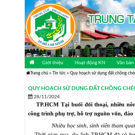
Giới thiệu
Hoạt động KN
Văn bản 
Trang chủ
»
Tin tức
»
Quy hoạch sử dụng đất chồng chéo 
QUY HOẠCH SỬ DỤNG ĐẤT CHỒNG CHÉO
28/11/2024
TP.HCM Tại buổi đối thoại, nhiều nôn
công trình phụ trợ, hỗ trợ nguồn vốn, đào
Nhiều học sinh, sinh viên tham qu
Thời gian qua, du lịch TP.HCM đã có bước