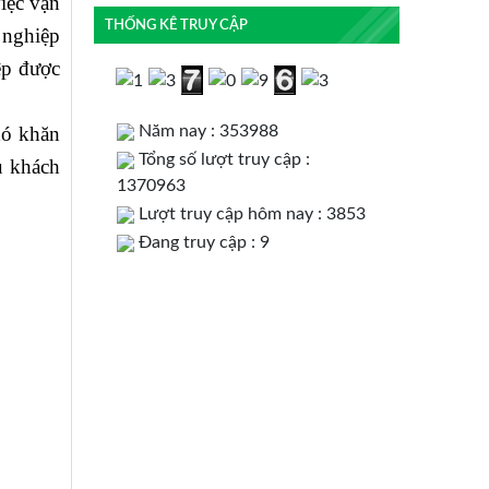
iệc vận
THỐNG KÊ TRUY CẬP
 nghiệp
ệp được
Năm nay : 353988
hó khăn
Tổng số lượt truy cập :
ụ khách
1370963
Lượt truy cập hôm nay : 3853
Đang truy cập : 9