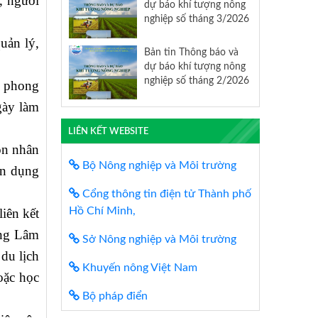
, người
dự báo khí tượng nông
nghiệp số tháng 3/2026
uản lý,
Bản tin Thông báo và
dự báo khí tượng nông
nghiệp số tháng 2/2026
g phong
gày làm
LIÊN KẾT WEBSITE
ồn nhân
Bộ Nông nghiệp và Môi trường
ận dụng
Cổng thông tin điện tử Thành phố
Hồ Chí Minh,
iên kết
ông Lâm
Sở Nông nghiệp và Môi trường
du lịch
Khuyến nông Việt Nam
oặc học
Bộ pháp điển