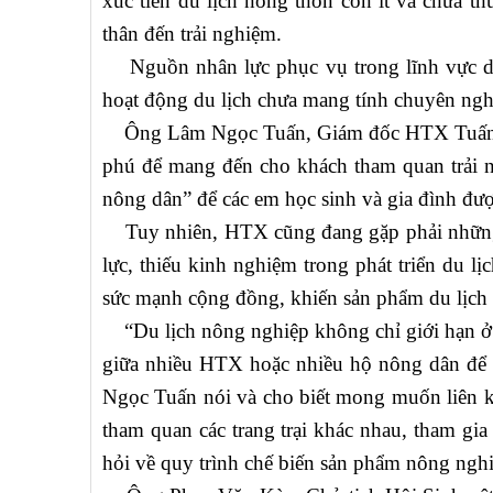
xúc tiến du lịch nông thôn còn ít và chưa t
thân đến trải nghiệm.
Nguồn nhân lực phục vụ trong lĩnh vực du 
hoạt động du lịch chưa mang tính chuyên ngh
Ông Lâm Ngọc Tuấn, Giám đốc HTX Tuấn Ngọ
phú để mang đến cho khách tham quan trải 
nông dân” để các em học sinh và gia đình đư
Tuy nhiên, HTX cũng đang gặp phải những 
lực, thiếu kinh nghiệm trong phát triển du l
sức mạnh cộng đồng, khiến sản phẩm du lịch 
“Du lịch nông nghiệp không chỉ giới hạn ở m
giữa nhiều HTX hoặc nhiều hộ nông dân để t
Ngọc Tuấn nói và cho biết mong muốn liên kế
tham quan các trang trại khác nhau, tham gi
hỏi về quy trình chế biến sản phẩm nông nghi