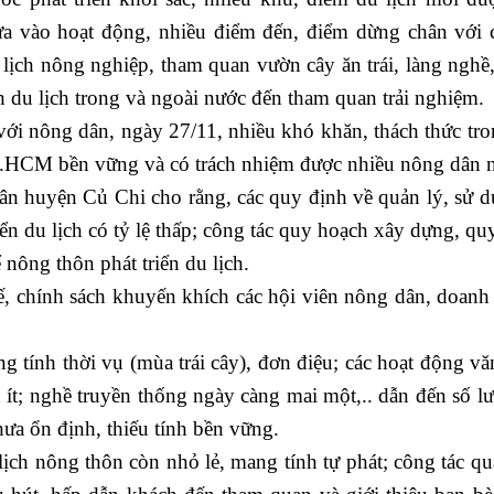
ưa vào hoạt động, nhiều điểm đến, điểm dừng chân với c
u lịch nông nghiệp, tham quan vườn cây ăn trái, làng nghề,
 du lịch trong và ngoài nước đến tham quan trải nghiệm.
i nông dân, ngày 27/11, nhiều khó khăn, thách thức tro
 TP.HCM bền vững và có trách nhiệm được nhiều nông dân 
huyện Củ Chi cho rằng, các quy định về quản lý, sử d
iển du lịch có tỷ lệ thấp; công tác quy hoạch xây dựng, q
nông thôn phát triển du lịch.
 chính sách khuyến khích các hội viên nông dân, doanh
tính thời vụ (mùa trái cây), đơn điệu; các hoạt động vă
n ít; nghề truyền thống ngày càng mai một,.. dẫn đến số l
a ổn định, thiếu tính bền vững.
ch nông thôn còn nhỏ lẻ, mang tính tự phát; công tác qu