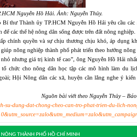
P.HCM Nguyễn Hồ Hải. Ảnh: Nguyễn Thủy.
 Bí thư Thành ủy TP.HCM Nguyễn Hồ Hải yêu cầu các 
h để các thế hệ nông dân sống được trên đất nông nghiệp.
ấp chính quyền và sự chịu thương chịu khó, áp dụng k
 giúp nông nghiệp thành phố phát triển theo hướng nông
ệp nhỏ nhưng giá trị kinh tế cao”, ông Nguyễn Hồ Hải nh
tổ chức cho nông dân học tập các mô hình làm du lị
goài; Hội Nông dân các xã, huyện cần lắng nghe ý kiến
Nguồn bài viết theo Nguyễn Thủy – B
h-su-dung-dat-chong-cheo-can-tro-phat-trien-du-lich-non
=10&utm_source=zalo&utm_medium=zalo&utm_campaig
 NÔNG THÀNH PHỐ HỒ CHÍ MINH