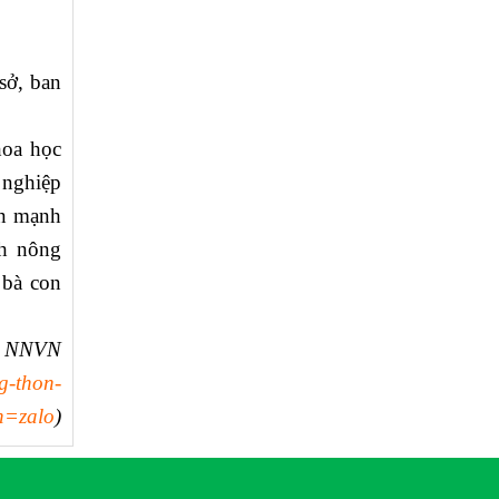
sở, ban
hoa học
 nghiệp
ấn mạnh
ch nông
 bà con
áo NNVN
g-thon-
n=zalo
)