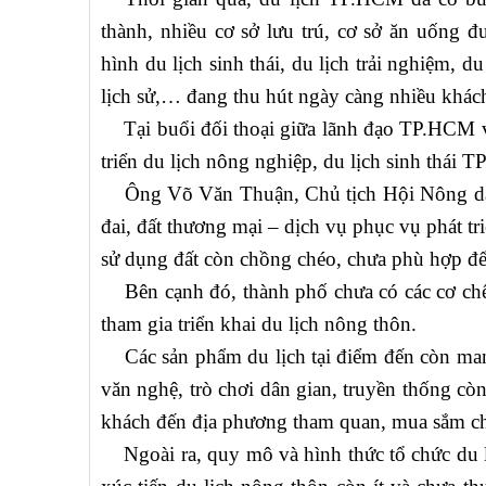
thành, nhiều cơ sở lưu trú, cơ sở ăn uống đ
hình du lịch sinh thái, du lịch trải nghiệm, d
lịch sử,… đang thu hút ngày càng nhiều khách
Tại buổi đối thoại giữa lãnh đạo TP.HCM vớ
triển du lịch nông nghiệp, du lịch sinh thái
Ông Võ Văn Thuận, Chủ tịch Hội Nông dân 
đai, đất thương mại – dịch vụ phục vụ phát tr
sử dụng đất còn chồng chéo, chưa phù hợp để 
Bên cạnh đó, thành phố chưa có các cơ chế,
tham gia triển khai du lịch nông thôn.
Các sản phẩm du lịch tại điểm đến còn mang 
văn nghệ, trò chơi dân gian, truyền thống cò
khách đến địa phương tham quan, mua sắm chư
Ngoài ra, quy mô và hình thức tổ chức du lị