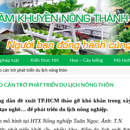
pháp luật
Kiến thức NN
Hoa – Cây kiểng
Mô hình
cản trở phát triển du lịch nông thôn
 CẢN TRỞ PHÁT TRIỂN DU LỊCH NÔNG THÔN
g dân đề xuất TP.HCM tháo gỡ khó khăn trong xâ
 tạo nghề… để phát triển du lịch nông nghiệp.
an mô hình tại HTX Nông nghiệp Tuấn Ngọc. Ảnh: T.N.
 phát triển khởi sắc, nhiều khu, điểm du lịch mới đư