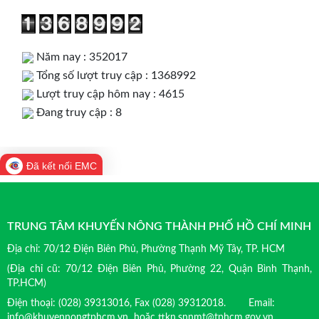
Năm nay : 352017
Tổng số lượt truy cập : 1368992
Lượt truy cập hôm nay : 4615
Đang truy cập : 8
Đã kết nối EMC
TRUNG TÂM KHUYẾN NÔNG THÀNH PHỐ HỒ CHÍ MINH
Địa chỉ: 70/12 Điện Biên Phủ, Phường Thạnh Mỹ Tây, TP. HCM
(Địa chỉ cũ: 70/12 Điện Biên Phủ, Phường 22, Quận Bình Thạnh,
TP.HCM)
Điện thoại: (028) 39313016, Fax (028) 39312018. Email:
info@khuyennongtphcm.vn hoặc ttkn.snnmt@tphcm.gov.vn