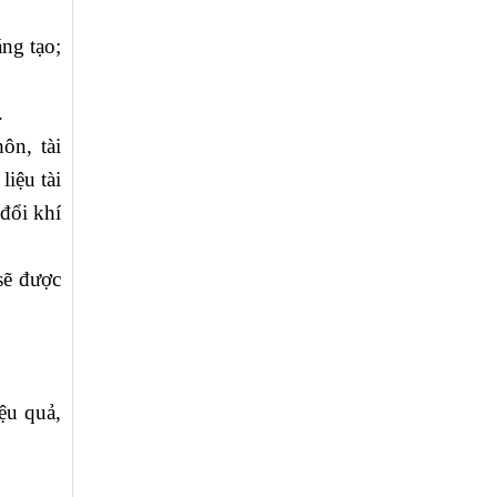
ng tạo;
.
ôn, tài
liệu tài
đổi khí
sẽ được
ệu quả,