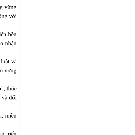
ng vững
ộng với
iển bền
ạo nhận
luật và
bền vững
”, thúc
 và đổi
n, miền
n triển