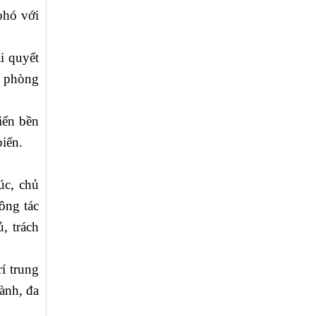
phó với
i quyết
à phòng
iển bền
iển.
úc, chủ
ông tác
, trách
í trung
ành, đa