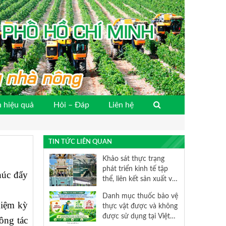
 hiệu quả
Hỏi – Đáp
Liên hệ
TIN TỨC LIÊN QUAN
Khảo sát thực trạng
phát triển kinh tế tập
húc đẩy
thể, liên kết sản xuất và
tiêu thụ sản phẩm nông
Danh mục thuốc bảo vệ
nghiệp trên địa bàn
hiệm kỳ
thực vật được và không
Thành phố Hồ Chí Minh
được sử dụng tại Việt
ông tác