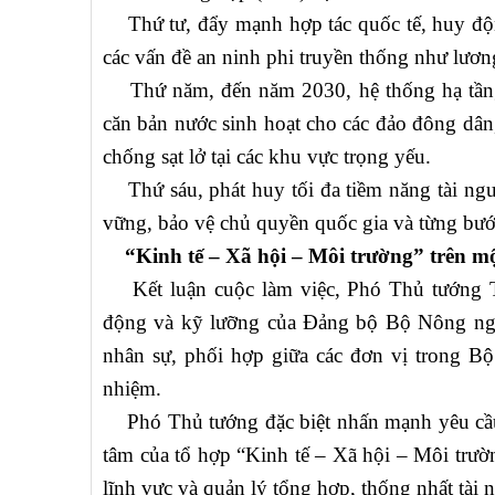
Thứ tư, đẩy mạnh hợp tác quốc tế, huy độn
các vấn đề an ninh phi truyền thống như lươn
Thứ năm, đến năm 2030, hệ thống hạ tầng 
căn bản nước sinh hoạt cho các đảo đông dân,
chống sạt lở tại các khu vực trọng yếu.
Thứ sáu, phát huy tối đa tiềm năng tài nguy
vững, bảo vệ chủ quyền quốc gia và từng bước
“Kinh tế – Xã hội – Môi trường” trên một
Kết luận cuộc làm việc, Phó Thủ tướng Tr
động và kỹ lưỡng của Đảng bộ Bộ Nông nghi
nhân sự, phối hợp giữa các đơn vị trong Bộ
nhiệm.
Phó Thủ tướng đặc biệt nhấn mạnh yêu cầu đổ
tâm của tổ hợp “Kinh tế – Xã hội – Môi trườn
lĩnh vực và quản lý tổng hợp, thống nhất tài