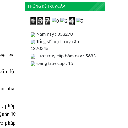
THỐNG KÊ TRUY CẬP
Năm nay : 353270
Tổng số lượt truy cập :
1370245
cấp của
Lượt truy cập hôm nay : 5693
Đang truy cập : 15
bốn đột
ạo phát
h, pháp
Quản lý
ro pháp