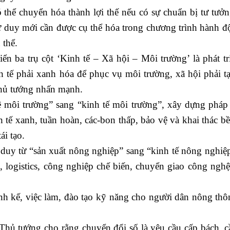
thể chuyển hóa thành lợi thế nếu có sự chuẩn bị tư tưở
 Tư duy mới cần được cụ thể hóa trong chương trình hành đ
 thể.
n ba trụ cột ‘Kinh tế – Xã hội – Môi trường’ là phát tr
h tế phải xanh hóa để phục vụ môi trường, xã hội phải t
Thủ tướng nhấn mạnh.
ôi trường” sang “kinh tế môi trường”, xây dựng pháp 
nh tế xanh, tuần hoàn, các-bon thấp, bảo vệ và khai thác 
ái tạo.
uy từ “sản xuất nông nghiệp” sang “kinh tế nông nghiệp
ụ, logistics, công nghiệp chế biến, chuyển giao công nghệ
h kế, việc làm, đào tạo kỹ năng cho người dân nông thô
 tướng cho rằng chuyển đổi số là yêu cầu cấp bách, cầ