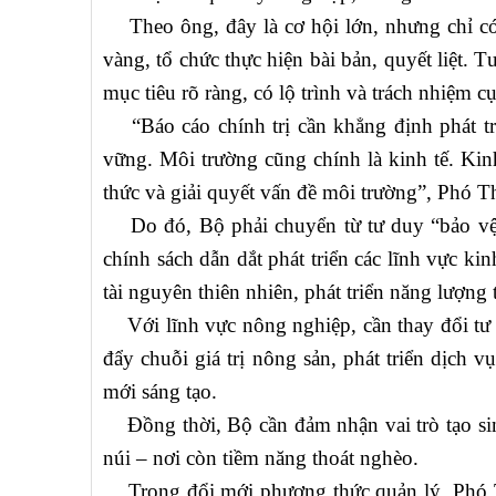
Theo ông, đây là cơ hội lớn, nhưng chỉ có 
vàng, tổ chức thực hiện bài bản, quyết liệt.
mục tiêu rõ ràng, có lộ trình và trách nhiệm cụ
“Báo cáo chính trị cần khẳng định phát triể
vững. Môi trường cũng chính là kinh tế. Kin
thức và giải quyết vấn đề môi trường”, Phó 
Do đó, Bộ phải chuyển từ tư duy “bảo vệ m
chính sách dẫn dắt phát triển các lĩnh vực ki
tài nguyên thiên nhiên, phát triển năng lượng t
Với lĩnh vực nông nghiệp, cần thay đổi tư d
đẩy chuỗi giá trị nông sản, phát triển dịch v
mới sáng tạo.
Đồng thời, Bộ cần đảm nhận vai trò tạo sin
núi – nơi còn tiềm năng thoát nghèo.
Trong đổi mới phương thức quản lý, Phó Thủ