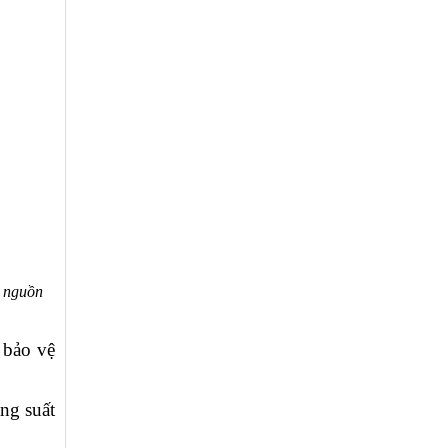
õ nguồn
 bảo vệ
ng suất