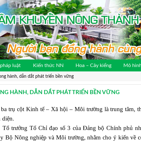
pháp luật
Kiến thức NN
Hoa – Cây kiểng
Mô hình
ng hành, dẫn dắt phát triển bền vững
NG HÀNH, DẪN DẮT PHÁT TRIỂN BỀN VỮNG
trụ cột Kinh tế – Xã hội – Môi trường là trung tâm, t
 diện.
Tổ trưởng Tổ Chỉ đạo số 3 của Đảng bộ Chính phủ n
ủy Bộ Nông nghiệp và Môi trường, nhằm cho ý kiến về c