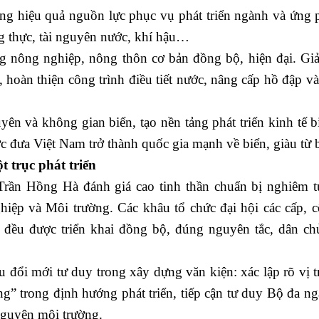
g hiệu quả nguồn lực phục vụ phát triển ngành và ứng 
g thực, tài nguyên nước, khí hậu…
nông nghiệp, nông thôn cơ bản đồng bộ, hiện đại. Giả
 hoàn thiện công trình điều tiết nước, nâng cấp hồ đập v
ên và không gian biển, tạo nền tảng phát triển kinh tế b
 đưa Việt Nam trở thành quốc gia mạnh về biển, giàu từ b
 trục phát triển
ần Hồng Hà đánh giá cao tinh thần chuẩn bị nghiêm t
ệp và Môi trường. Các khâu tổ chức đại hội các cấp, c
 đều được triển khai đồng bộ, đúng nguyên tắc, dân chủ
i mới tư duy trong xây dựng văn kiện: xác lập rõ vị tr
g” trong định hướng phát triển, tiếp cận tư duy Bộ đa ng
 nguyên môi trường.