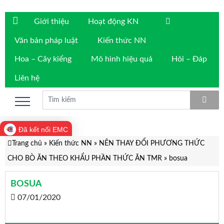
Giới thiệu
Hoạt động KN
Văn bản pháp luật
Kiến thức NN
Hoa – Cây kiểng
Mô hình hiệu quả
Hỏi – Đáp
Liên hệ
Đã kết nối EMC
Trang chủ
»
Kiến thức NN
»
NÊN THAY ĐỔI PHƯƠNG THỨC
CHO BÒ ĂN THEO KHẨU PHẦN THỨC ĂN TMR
»
bosua
BOSUA
07/01/2020