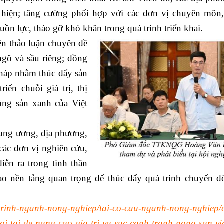
c hiện; tăng cường phối hợp với các đơn vị chuyên môn
ồn lực, tháo gỡ khó khăn trong quá trình triển khai.
ên thảo luận chuyên đề
gô và sầu riêng; đồng
 pháp nhằm thúc đẩy sản
riển chuỗi giá trị, thị
ông sản xanh của Việt
rung ương, địa phương,
các đơn vị nghiên cứu,
iễn ra trong tinh thần
tạo nền tảng quan trọng để thúc đẩy quá trình chuyển đ
-trinh-nganh-nong-nghiep/tai-co-cau-nganh-nong-nghiep/
oi-tai-de-nang-cao-gia-tri-va-suc-canh-tranh-nong-san-vi