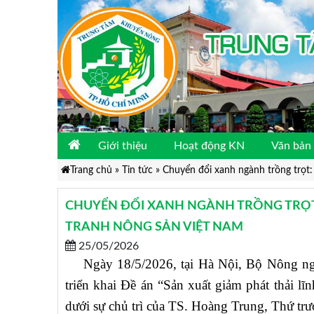
Giới thiệu
Hoạt động KN
Văn bản 
Trang chủ
»
Tin tức
»
Chuyển đổi xanh ngành trồng trọt: 
CHUYỂN ĐỔI XANH NGÀNH TRỒNG TRỌT: 
TRANH NÔNG SẢN VIỆT NAM
25/05/2026
Ngày 18/5/2026, tại Hà Nội, Bộ Nông nghi
triển khai Đề án “Sản xuất giảm phát thải l
dưới sự chủ trì của TS. Hoàng Trung, Thứ t