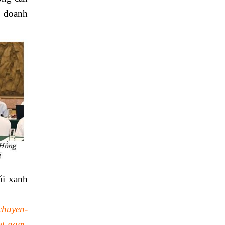
, doanh
ổi xanh
chuyen-
et-nam-