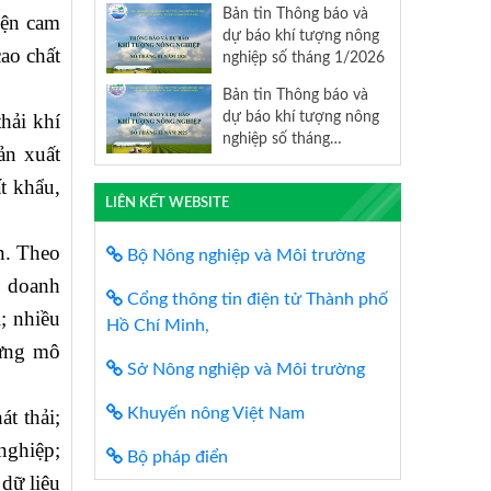
Bản tin Thông báo và
iện cam
dự báo khí tượng nông
ao chất
nghiệp số tháng 1/2026
Bản tin Thông báo và
dự báo khí tượng nông
hải khí
nghiệp số tháng
ản xuất
12/2025
t khẩu,
LIÊN KẾT WEBSITE
n. Theo
Bộ Nông nghiệp và Môi trường
, doanh
Cổng thông tin điện tử Thành phố
; nhiều
Hồ Chí Minh,
dựng mô
Sở Nông nghiệp và Môi trường
Khuyến nông Việt Nam
t thải;
nghiệp;
Bộ pháp điển
dữ liệu