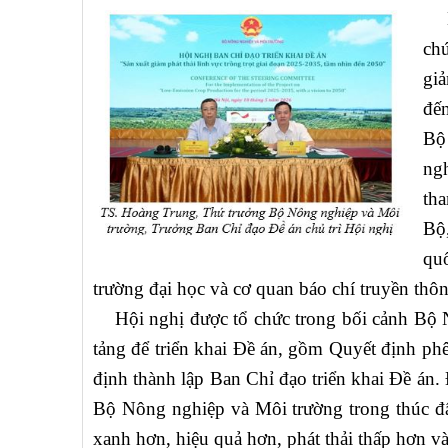
Ng
chứ
giả
đế
Bộ
ngh
tha
Bộ,
qu
trường đại học và cơ quan báo chí truyền thô
Hội nghị được tổ chức trong bối cảnh Bộ N
tảng để triển khai Đề án, gồm Quyết định ph
định thành lập Ban Chỉ đạo triển khai Đề án.
Bộ Nông nghiệp và Môi trường trong thúc đẩ
xanh hơn, hiệu quả hơn, phát thải thấp hơn v