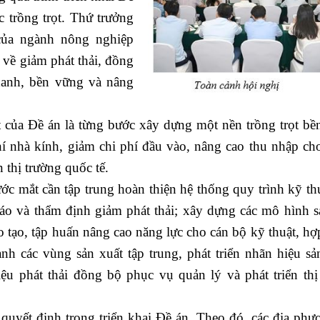
c trồng trọt. Thứ trưởng
của ngành nông nghiệp
 về giảm phát thải, đồng
 xanh, bền vững và nâng
của Đề án là từng bước xây dựng một nền trồng trọt bề
khí nhà kính, giảm chi phí đầu vào, nâng cao thu nhập ch
 thị trường quốc tế.
 mắt cần tập trung hoàn thiện hệ thống quy trình kỹ thu
áo và thẩm định giảm phát thải; xây dựng các mô hình s
o tạo, tập huấn nâng cao năng lực cho cán bộ kỹ thuật, hợ
nh các vùng sản xuất tập trung, phát triển nhãn hiệu s
ệu phát thải đồng bộ phục vụ quản lý và phát triển thị
quyết định trong triển khai Đề án. Theo đó, các địa phư