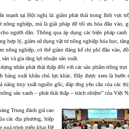
ạnh tại Hội nghị là: giảm phát thải trong lĩnh vực trồ
t nông nghiệp, mà là giải pháp để tối ưu hóa đầu vào, g
 cho người dân. Thông qua áp dụng các biện pháp canh t
ưỡng hợp lý, giảm sử dụng vật tư nông nghiệp hóa học, tăn
m nông nghiệp, có thể giảm đáng kể chi phí đầu vào, đồ
 sản và gia tăng lợi nhuận sản xuất.
g nhãn phát thải thấp đối với các sản phẩm trồng trọt 
nh hàng xuất khẩu chủ lực khác. Đây được xem là bước 
hả năng truy xuất nguồn gốc, đáp ứng yêu cầu của các thị
nông sản xanh – phát thải thấp – trách nhiệm” của Việt N
oàng Trung đánh giá cao
của các địa phương, hiệp
g quá trình triển khai Đề