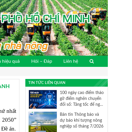
 hiệu quả
Hỏi – Đáp
Liên hệ
TIN TỨC LIÊN QUAN
CẠNH
100 ngày cao điểm tháo
gỡ điểm nghẽn chuyển
đổi số: Tăng tốc để nghị
hứ nhất
quyết 57 đi vào cuộc
Bản tin Thông báo và
sống
m 2050”
dự báo khí tượng nông
nghiệp số tháng 7/2026
 Đề án.