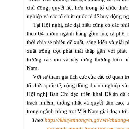
chủ động, quyết liệt hơn trong tổ chức thự
nghiệp và các tổ chức quốc tế để huy động ngu
Tại Hội nghị, các đại biểu cũng có các phi
theo 04 nhóm ngành hàng gồm lúa, cà phê, n
thời chia sẻ nhiều đề xuất, sáng kiến và giải
xuất trồng trọt phát thải thấp gắn với phát t
trường các-bon và xây dựng thương hiệu n
Nam.
Với sự tham gia tích cực của các cơ quan t
tổ chức quốc tế, cộng đồng doanh nghiệp và 
Hội nghị Ban Chỉ đạo triển khai Đề án đã d
trách nhiệm, thống nhất và quyết tâm cao, 
trong ngành trồng trọt Việt Nam giai đoạn tới.
Theo
https://khuyennongvn.gov.vn/chuong
doi-xanh-nganh-trong-trot-yeu-cau-n