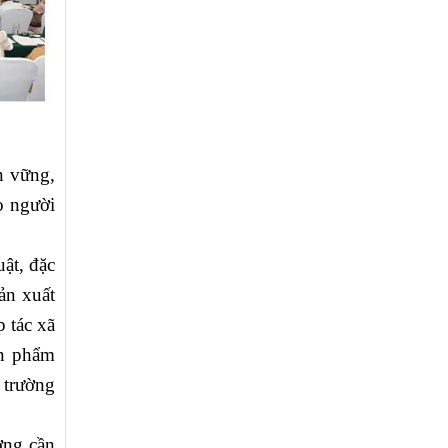
n vững,
o người
ật, đặc
ản xuất
p tác xã
ản phẩm
 trường
ơng cần