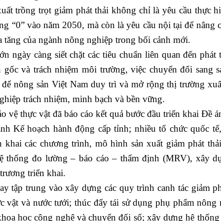
t trồng trọt giảm phát thải không chỉ là yêu cầu thực h
ằng “0” vào năm 2050, mà còn là yêu cầu nội tại để nâng c
gia tăng của ngành nông nghiệp trong bối cảnh mới.
 ngày càng siết chặt các tiêu chuẩn liên quan đến phát t
 gốc và trách nhiệm môi trường, việc chuyển đổi sang s
ếu để nông sản Việt Nam duy trì và mở rộng thị trường xuấ
ghiệp trách nhiệm, minh bạch và bền vững.
 vệ thực vật đã báo cáo kết quả bước đầu triển khai Đề á
ành Kế hoạch hành động cấp tỉnh; nhiều tổ chức quốc tế
 khai các chương trình, mô hình sản xuất giảm phát thải
 hệ thống đo lường – báo cáo – thẩm định (MRV), xây 
rương triển khai.
tập trung vào xây dựng các quy trình canh tác giảm phá
c vật và nước tưới; thúc đẩy tái sử dụng phụ phẩm nông 
khoa học công nghệ và chuyển đổi số; xây dựng hệ thống 