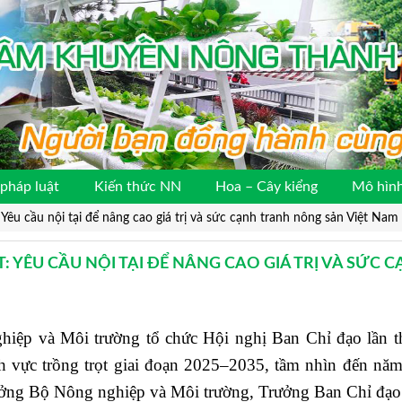
pháp luật
Kiến thức NN
Hoa – Cây kiểng
Mô hình
Yêu cầu nội tại để nâng cao giá trị và sức cạnh tranh nông sản Việt Nam
YÊU CẦU NỘI TẠI ĐỂ NÂNG CAO GIÁ TRỊ VÀ SỨC 
ệp và Môi trường tổ chức Hội nghị Ban Chỉ đạo lần t
ĩnh vực trồng trọt giai đoạn 2025–2035, tầm nhìn đến nă
rưởng Bộ Nông nghiệp và Môi trường, Trưởng Ban Chỉ đạo