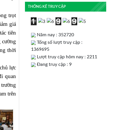
THỐNG KÊ TRUY CẬP
ng trọt
iảm giá
ác tiên
Năm nay : 352720
g cường
Tổng số lượt truy cập :
1369695
ng thời
Lượt truy cập hôm nay : 2211
Đang truy cập : 9
chủ lực
đi quan
 trường
am trên