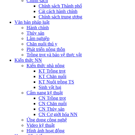
Chính sách
Chính sách Thành phố
Cải cách hành chính
Chính sách trung ương
Văn bản pháp luật
Hành chính
Thủy sản
Lâm nghiệp
Chăn nuôi thú y
Phát triển nông thôn
Trồng trọt và bảo vệ thực vật
Kiến thức NN
Kiến thức nhà nông
KT Trồng trọt
KT Chăn nuôi
KT Nuôi trồng TS
Sinh vật hại
Cẩm nang kỹ thuật
CN Trồng trọt
CN Chăn nuôi
CN Thủy sản
CN Cơ giới hóa NN
Ứng dụng công nghệ
Video kỹ thuật
Hình ảnh hoạt động