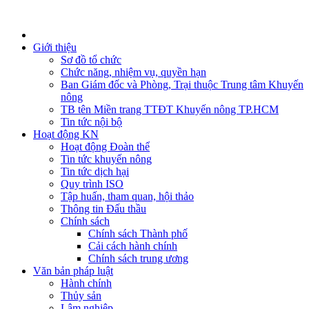
Giới thiệu
Sơ đồ tổ chức
Chức năng, nhiệm vụ, quyền hạn
Ban Giám đốc và Phòng, Trại thuộc Trung tâm Khuyến
nông
TB tên Miền trang TTĐT Khuyến nông TP.HCM
Tin tức nội bộ
Hoạt động KN
Hoạt động Đoàn thể
Tin tức khuyến nông
Tin tức dịch hại
Quy trình ISO
Tập huấn, tham quan, hội thảo
Thông tin Đấu thầu
Chính sách
Chính sách Thành phố
Cải cách hành chính
Chính sách trung ương
Văn bản pháp luật
Hành chính
Thủy sản
Lâm nghiệp