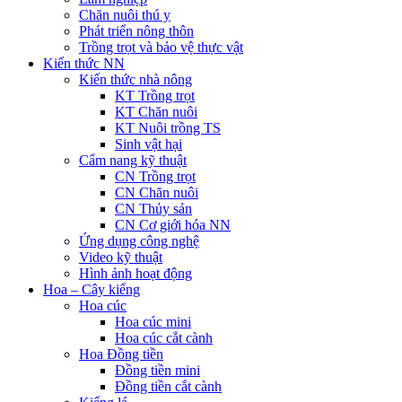
Chăn nuôi thú y
Phát triển nông thôn
Trồng trọt và bảo vệ thực vật
Kiến thức NN
Kiến thức nhà nông
KT Trồng trọt
KT Chăn nuôi
KT Nuôi trồng TS
Sinh vật hại
Cẩm nang kỹ thuật
CN Trồng trọt
CN Chăn nuôi
CN Thủy sản
CN Cơ giới hóa NN
Ứng dụng công nghệ
Video kỹ thuật
Hình ảnh hoạt động
Hoa – Cây kiểng
Hoa cúc
Hoa cúc mini
Hoa cúc cắt cành
Hoa Đồng tiền
Đồng tiền mini
Đồng tiền cắt cành