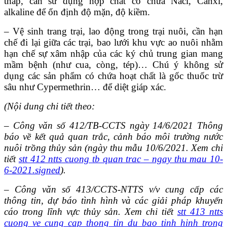
thấp, cần sử dụng hợp chất có chứa Nacl, Canxi,
alkaline để ổn định độ mặn, độ kiềm.
– Vệ sinh trang trại, lao động trong trại nuôi, cần hạn
chế đi lại giữa các trại, bao lưới khu vực ao nuôi nhằm
hạn chế sự xâm nhập của các ký chủ trung gian mang
mầm bệnh (như cua, còng, tép)… Chú ý không sử
dụng các sản phẩm có chứa hoạt chất là gốc thuốc trừ
sâu như Cypermethrin… để diệt giáp xác.
(Nội dung chi tiết theo:
– Công văn số 412/TB-CCTS ngày 14/6/2021 Thông
báo về kết quả quan trắc, cảnh báo môi trường nước
nuôi trồng thủy sản (ngày thu mẫu 10/6/2021. Xem chi
tiết
stt 412 ntts cuong tb quan trac – ngay thu mau 10-
6-2021.signed
).
– Công văn số 413/CCTS-NTTS v/v cung cấp các
thông tin, dự báo tình hình và các giải pháp khuyến
cáo trong lĩnh vực thủy sản. Xem chi tiết
stt 413 ntts
cuong ve cung cap thong tin du bao tinh hinh trong