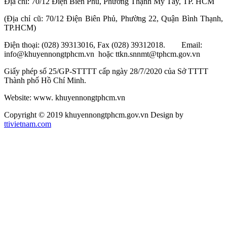
Địa chỉ: 70/12 Điện Biên Phủ, Phường Thạnh Mỹ Tây, TP. HCM
(Địa chỉ cũ: 70/12 Điện Biên Phủ, Phường 22, Quận Bình Thạnh,
TP.HCM)
Điện thoại: (028) 39313016, Fax (028) 39312018. Email:
info@khuyennongtphcm.vn hoặc ttkn.snnmt@tphcm.gov.vn
Giấy phép số 25/GP-STTTT cấp ngày 28/7/2020 của Sở TTTT
Thành phố Hồ Chí Minh.
Website: www. khuyennongtphcm.vn
Copyright © 2019 khuyennongtphcm.gov.vn Design by
ttivietnam.com