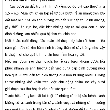
Cây bưởi ưa đất trung tính hơi kiềm, có độ pH cao thường là
5,5 – 6,5. Mưa lớn khiến lớp rễ tơ của bưởi, rễ ăn màng trên lớp
đất mặt bị hư hại đã ảnh hưởng lớn đến sức hấp thu dinh dưỡng,
gây thiếu ăn cục bộ, đặc biệt những cây ra sai quả còn bị sốc
dinh dưỡng, làm nhiều quả bị chín ép, chín non.
Mặt khác, cuối đông, đầu xuân tới được dự báo rét hơn nhiều
năm gần đây sẽ kìm hãm sinh trưởng thân rễ cây trồng, như vậy
là thuận lợi cho quá trình phân hóa mầm hoa vụ tới.
Nếu giai đoạn sau thu hoạch, bộ rễ cây bưởi không được hồi
phục nhanh sẽ ảnh hưởng đến việc cung cấp dinh dưỡng nuôi
hoa quả vụ tới, dẫn tới hiện tượng quả non bị rụng nhiều. Lường
trước những khó khăn trên, việc chủ động chăm sóc cây bưởi
giai đoạn sau thu hoạch cần hết sức quan tâm:
Trước hết, dùng kéo cắt bỏ triệt để những cành bị sâu bệnh, cành
không có lá, cành trong tán cây, cành vượt và những cành cuống
quả mới thu hoạch. Khi cắt phải cắt sát không để lại đoạn cành