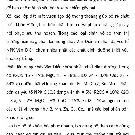
để hạn chế một số sâu bệnh xâm nhiễm gây hại.
Xới xáo lớp đất mặt vườn tạo độ thông thoáng giúp bổ rễ phát
triển khỏe. Đồng thời bón phân hữu cơ và phân khoáng giúp cây
hồi phục sau thu hoạch. Trong các loại phân vô cơ trên thị
trường hiện nay, phân lân nung chảy Văn Điển và phân đa yếu tố
NPK Văn Điển chứa nhiều nhất các chất dinh dưỡng thiết yếu
cho cây trồng.
Phân lân nung chảy Văn Điển chứa nhiều chất dinh dưỡng, trong
đó P2O5 15 – 19%, MgO 15 – 18%, SiO2 24 – 32%, CaO 28 –
34% và nhiều chất vi lượng khác như Fe, Mn,Cu,Z, Bo, Mo… Phân
bón đa yếu tố NPK 5.10.3 dạng viên (N = 5%; P2O5 = 10%; K2O
= 3%; S = 2%; MgO = 9%; CaO = 15%; SiO2 = 14%; ngoài ra có
các chất vi lượng như B, Mn, Zn, Cu, Co… mà các loại phân bón
khác không có.
Lân tạo bộ rễ khỏe, hồi phục nhanh, tạo dựng bộ thân cành cứng
cáp, nâng đỡ tán cây và giàn quả, giúp cây chống chịu tốt với