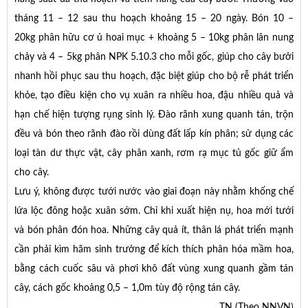
tháng 11 – 12 sau thu hoạch khoảng 15 – 20 ngày. Bón 10 –
20kg phân hữu cơ ủ hoai mục + khoảng 5 – 10kg phân lân nung
chảy và 4 – 5kg phân NPK 5.10.3 cho mỗi gốc, giúp cho cây bưởi
nhanh hồi phục sau thu hoạch, đặc biệt giúp cho bộ rễ phát triển
khỏe, tạo điều kiện cho vụ xuân ra nhiều hoa, đậu nhiều quả và
hạn chế hiện tượng rụng sinh lý. Đào rãnh xung quanh tán, trộn
đều và bón theo rãnh đào rồi dùng đất lấp kín phân; sử dụng các
loại tàn dư thực vật, cây phân xanh, rơm rạ mục tủ gốc giữ ẩm
cho cây.
Lưu ý, không được tưới nước vào giai đoạn này nhằm khống chế
lứa lộc đông hoặc xuân sớm. Chỉ khi xuất hiện nụ, hoa mới tưới
và bón phân đón hoa. Những cây quả ít, thân lá phát triển mạnh
cần phải kìm hãm sinh trưởng để kích thích phân hóa mầm hoa,
bằng cách cuốc sâu và phơi khô đất vùng xung quanh gầm tán
cây, cách gốc khoảng 0,5 – 1,0m tùy độ rộng tán cây.
TN (Theo NNVN)