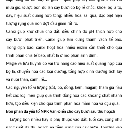
mưa gió. Được bón đủ lân cây bưởi có bộ rễ chắc, khỏe; bộ lá to,
dày, hiệu suất quang hợp tăng; nhiều hoa, sai quả, đặc biệt hiện
tượng rụng quả non đợt đầu giảm rất rõ.
Canxi giúp khử chua cho đất, điều chỉnh độ pH thích hợp cho
cây bưởi phát triển. Canxi giúp làm cứng thành vách tế bào.
Trong dịch bào, canxi hoạt hóa nhiều enzim cần thiết cho quá
trình phân chia tế bào, nhất là ở mô phân sinh đỉnh.
Magie và lưu huỳnh có vai trò nâng cao hiệu suất quang hợp của
bộ lá, chuyển hóa các loại đường, tổng hợp dinh dưỡng tích lũy
và nuôi thân, cành, rễ…
Các nguyên tố vi lượng (sắt, bo, đồng, kẽm, magan) tham gia hầu
hết các loại men giúp quá trình đồng hóa các khoáng chất nhanh
hơn, tạo điều kiện cho quá trình phân hóa mầm hoa và đậu quả.
Bón phân đa yếu tố NPK Văn Điển cho cây bưởi sau thu hoạch
Lượng bón nhiều hay ít phụ thuộc vào đất, tuổi cây, cũng như
năng suất đã thu hoạch và tiềm năng của cây bưởi. Thường vào