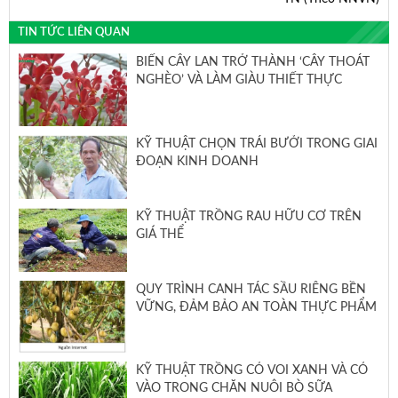
TIN TỨC LIÊN QUAN
BIẾN CÂY LAN TRỞ THÀNH ‘CÂY THOÁT
NGHÈO’ VÀ LÀM GIÀU THIẾT THỰC
KỸ THUẬT CHỌN TRÁI BƯỞI TRONG GIAI
ĐOẠN KINH DOANH
KỸ THUẬT TRỒNG RAU HỮU CƠ TRÊN
GIÁ THỂ
QUY TRÌNH CANH TÁC SẦU RIÊNG BỀN
VỮNG, ĐẢM BẢO AN TOÀN THỰC PHẨM
KỸ THUẬT TRỒNG CỎ VOI XANH VÀ CỎ
VÀO TRONG CHĂN NUÔI BÒ SỮA