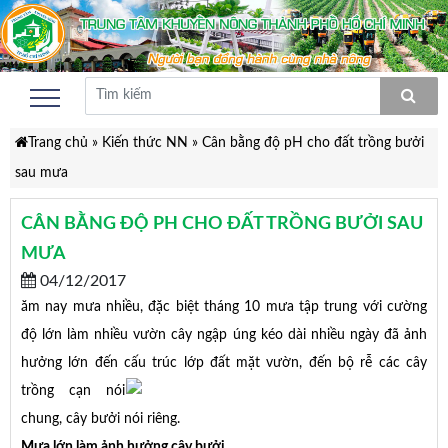
Trang chủ
»
Kiến thức NN
»
Cân bằng độ pH cho đất trồng bưởi
sau mưa
CÂN BẰNG ĐỘ PH CHO ĐẤT TRỒNG BƯỞI SAU
MƯA
04/12/2017
ăm nay mưa nhiều, đặc biệt tháng 10 mưa tập trung với cường
độ lớn làm nhiều vườn cây ngập úng kéo dài nhiều ngày đã ảnh
hưởng lớn đến cấu trú
c lớp đất mặt vườn, đến bộ rễ các cây
trồng cạn nói
chung, cây bưởi nói riêng.
Mưa lớn làm ảnh hưởng cây bưởi