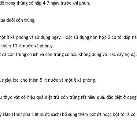
 để trong thùng có nắp 4-7 ngày trước khi phun.
ua đuổi côn trùng.
o một ít xà phòng và sử dụng ngay. Hoặc sử dụng hỗn hợp 3 củ tỏi đập ná
o thêm 10 lít nước xà phòng.
t cả côn trùng có ích và côn trùng có hại. Không dùng với các cây họ đậu
 ngày, lọc, cho thêm 5 lít nước và một ít xà phòng.
hực vật có hiệu quả diệt trừ côn trùng rất hiệu quả, đặc biệt ở dạng
Hảo (1ml/ pha 1 lít nước sạch) bổ sung thêm bột ớt hoặc bột tỏi là có