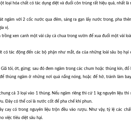
 loại hóa chất có tác dụng diệt và đuổi côn trùng rất hiệu quả, nhất là 
át ngâm với 2 cốc nước qua đêm, sáng ra gạn lấy nước trong, pha thê
a vị.
n trồng xen canh một vài cây cà chua trong vườn để xua đuổi một vài loà
 có tác động đến các bộ phận như mắt, da của những loài sâu bọ hại 
ợu. Giã tỏi, ớt, gừng; sau đó đem ngâm trong các chum hoặc thùng kín, đổ
ên để thùng ngâm ở những nơi quá nắng nóng, hoặc để hở, tránh làm ba
chung cả 3 loại vào 1 thùng. Nếu ngâm riêng thì cứ 1 kg nguyên liệu thì
ượu. Đây có thể coi là nước cốt để pha chế khi phun.
y cay có trong nguyên liệu trộn đều vào rượu. Như vậy, tỷ lệ các chấ
 việc tiêu diệt sâu hại.