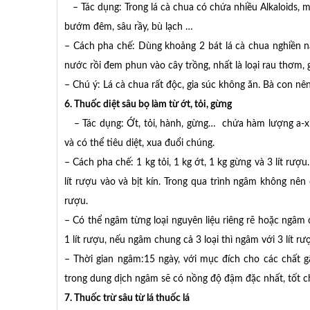
– Tác dụng: Trong lá cà chua có chứa nhiều Alkaloids, một
bướm đêm, sâu rầy, bù lạch …
– Cách pha chế: Dùng khoảng 2 bát lá cà chua nghiền n
nước rồi đem phun vào cây trồng, nhất là loại rau thơm, gi
– Chú ý: Lá cà chua rất độc, gia súc không ăn. Bà con nê
6. Thuốc diệt sâu bọ làm từ ớt, tỏi, gừng
– Tác dụng: Ớt, tỏi, hành, gừng… chứa hàm lượng a-xit
và có thể tiêu diệt, xua đuổi chúng.
– Cách pha chế: 1 kg tỏi, 1 kg ớt, 1 kg gừng và 3 lít rư
lít rượu vào và bịt kín. Trong qua trình ngâm không n
rượu.
– Có thể ngâm từng loại nguyên liệu riêng rẽ hoặc ngâm 
1 lít rượu, nếu ngâm chung cả 3 loại thì ngâm với 3 lít r
– Thời gian ngâm:15 ngày, với mục đích cho các chất gâ
trong dung dịch ngâm sẽ có nồng độ đậm đặc nhất, tốt cho
7. Thuốc trừ sâu từ lá thuốc lá