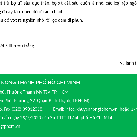
rừ bọ trĩ, sâu đục thân, bọ xít dài, sâu cuốn lá nhỏ, các loại rệp ngô
ng ở cây táo, nhện đỏ ở cam chanh…
au đó vớt ra nghiền nhỏ rồi lọc đem đi phun.
.
́i 5 lít rượu trắng.
N.Hạnh (
 NÔNG THÀNH PHỐ HỒ CHÍ MINH
 Phủ, Phường Thạnh Mỹ Tây, TP. HCM
iên Phủ, Phường 22, Quận Bình Thạnh, TP.HCM)
016, Fax (028) 39312018. Email: info@khuyennongtphcm.vn hoặc ttk
T cấp ngày 28/7/2020 của Sở TTTT Thành phố Hồ Chí Minh.
ngtphcm.vn