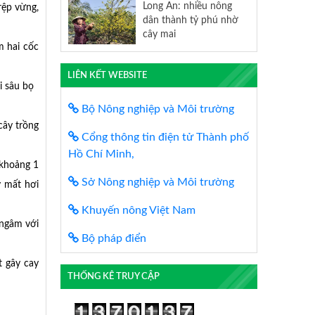
Long An: nhiều nông
rệp vừng,
dân thành tỷ phú nhờ
cây mai
m hai cốc
LIÊN KẾT WEBSITE
i sâu bọ
Bộ Nông nghiệp và Môi trường
cây trồng
Cổng thông tin điện tử Thành phố
Hồ Chí Minh,
 khoảng 1
Sở Nông nghiệp và Môi trường
y mất hơi
Khuyến nông Việt Nam
 ngâm với
Bộ pháp điển
t gây cay
THỐNG KÊ TRUY CẬP