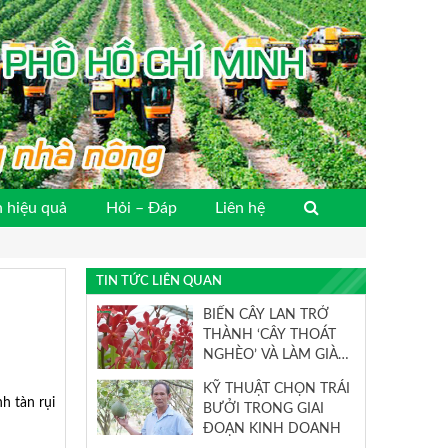
 hiệu quả
Hỏi – Đáp
Liên hệ
TIN TỨC LIÊN QUAN
BIẾN CÂY LAN TRỞ
THÀNH ‘CÂY THOÁT
NGHÈO’ VÀ LÀM GIÀU
THIẾT THỰC
KỸ THUẬT CHỌN TRÁI
h tàn rụi
BƯỞI TRONG GIAI
ĐOẠN KINH DOANH