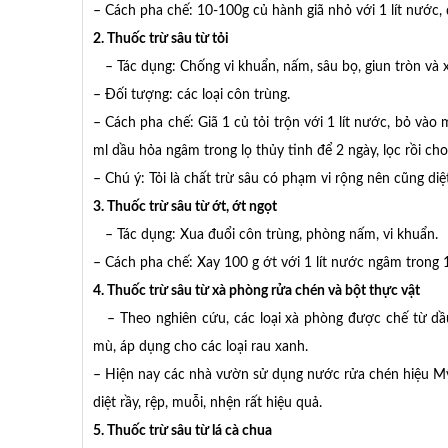
– Cách pha chế: 10-100g củ hành giã nhỏ với 1 lít nước,
2. Thuốc trừ sâu từ tỏi
– Tác dụng: Chống vi khuẩn, nấm, sâu bọ, giun tròn và x
– Đối tượng: các loại côn trùng.
– Cách pha chế: Giã 1 củ tỏi trộn với 1 lít nước, bỏ và
ml dầu hỏa ngâm trong lọ thủy tinh để 2 ngày, lọc rồi ch
– Chú ý: Tỏi là chất trừ sâu có phạm vi rộng nên cũng diệ
3. Thuốc trừ sâu từ ớt, ớt ngọt
– Tác dụng: Xua đuổi côn trùng, phòng nấm, vi khuẩn.
– Cách pha chế: Xay 100 g ớt với 1 lít nước ngâm trong 1
4. Thuốc trừ sâu từ xà phòng rửa chén và bột thực vật
– Theo nghiên cứu, các loại xà phòng được chế từ dầu t
mù, áp dụng cho các loại rau xanh.
– Hiện nay các nhà vườn sử dụng nước rửa chén hiệu Mỹ 
diệt rầy, rệp, muỗi, nhện rất hiệu quả.
5. Thuốc trừ sâu từ lá cà chua