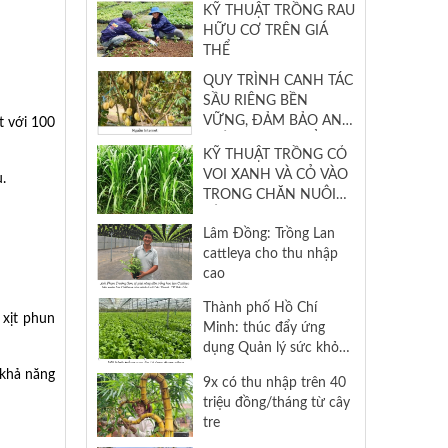
KỸ THUẬT TRỒNG RAU
HỮU CƠ TRÊN GIÁ
THỂ
QUY TRÌNH CANH TÁC
SẦU RIÊNG BỀN
VỮNG, ĐẢM BẢO AN
t với 100
TOÀN THỰC PHẨM
KỸ THUẬT TRỒNG CỎ
VOI XANH VÀ CỎ VÀO
.
TRONG CHĂN NUÔI
BÒ SỮA
Lâm Đồng: Trồng Lan
cattleya cho thu nhập
cao
Thành phố Hồ Chí
 xịt phun
Minh: thúc đẩy ứng
dụng Quản lý sức khỏe
cây trồng tổng hợp
 khả năng
9x có thu nhập trên 40
(IPHM) trên cây trồng
triệu đồng/tháng từ cây
chủ lực (rau và hoa)
tre
năm 2024