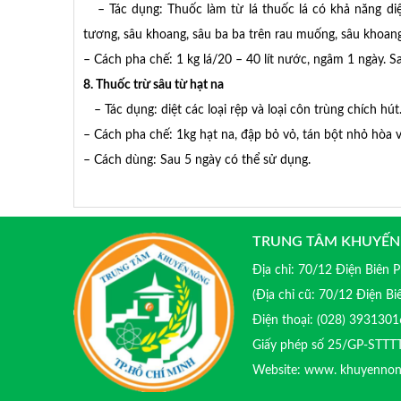
– Tác dụng: Thuốc làm từ lá thuốc lá có khả năng diệt t
tương, sâu khoang, sâu ba ba trên rau muống, sâu khoa
– Cách pha chế: 1 kg lá/20 – 40 lít nước, ngâm 1 ngày. S
8. Thuốc trừ sâu từ hạt na
– Tác dụng: diệt các loại rệp và loại côn trùng chích hút
– Cách pha chế: 1kg hạt na, đập bỏ vỏ, tán bột nhỏ hòa vơ
– Cách dùng: Sau 5 ngày có thể sử dụng.
TRUNG TÂM KHUYẾN
Địa chỉ: 70/12 Điện Biên
(Địa chỉ cũ: 70/12 Điện B
Điện thoại: (028) 39313
Giấy phép số 25/GP-STTT
Website: www. khuyenno