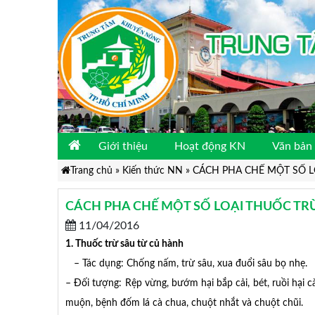
Giới thiệu
Hoạt động KN
Văn bản 
Trang chủ
»
Kiến thức NN
»
CÁCH PHA CHẾ MỘT SỐ L
CÁCH PHA CHẾ MỘT SỐ LOẠI THUỐC TR
11/04/2016
1. Thuốc trừ sâu từ củ hành
– Tác dụng: Chống nấm, trừ sâu, xua đuổi sâu bọ nhẹ.
– Đối tượng: Rệp vừng, bướm hại bắp cải, bét, ruồi hại c
muộn, bệnh đốm lá cà chua, chuột nhắt và chuột chũi.