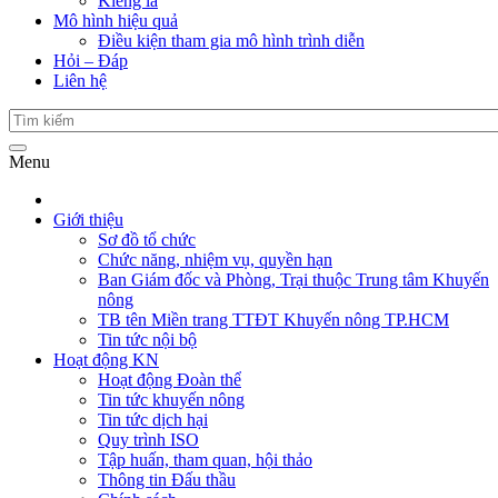
Kiểng lá
Mô hình hiệu quả
Điều kiện tham gia mô hình trình diễn
Hỏi – Đáp
Liên hệ
Menu
Giới thiệu
Sơ đồ tổ chức
Chức năng, nhiệm vụ, quyền hạn
Ban Giám đốc và Phòng, Trại thuộc Trung tâm Khuyến
nông
TB tên Miền trang TTĐT Khuyến nông TP.HCM
Tin tức nội bộ
Hoạt động KN
Hoạt động Đoàn thể
Tin tức khuyến nông
Tin tức dịch hại
Quy trình ISO
Tập huấn, tham quan, hội thảo
Thông tin Đấu thầu