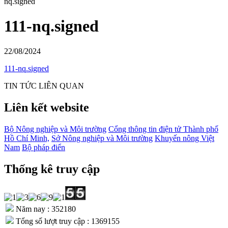
nq.signed
111-nq.signed
22/08/2024
111-nq.signed
TIN TỨC LIÊN QUAN
Liên kết website
Bộ Nông nghiệp và Môi trường
Cổng thông tin điện tử Thành phố
Hồ Chí Minh,
Sở Nông nghiệp và Môi trường
Khuyến nông Việt
Nam
Bộ pháp điển
Thống kê truy cập
Năm nay : 352180
Tổng số lượt truy cập : 1369155