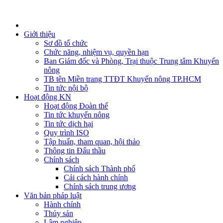
Giới thiệu
Sơ đồ tổ chức
Chức năng, nhiệm vụ, quyền hạn
Ban Giám đốc và Phòng, Trại thuộc Trung tâm Khuyến
nông
TB tên Miền trang TTĐT Khuyến nông TP.HCM
Tin tức nội bộ
Hoạt động KN
Hoạt động Đoàn thể
Tin tức khuyến nông
Tin tức dịch hại
Quy trình ISO
Tập huấn, tham quan, hội thảo
Thông tin Đấu thầu
Chính sách
Chính sách Thành phố
Cải cách hành chính
Chính sách trung ương
Văn bản pháp luật
Hành chính
Thủy sản
Lâm nghiệp