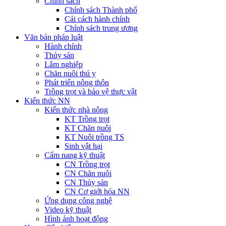
Chính sách
Chính sách Thành phố
Cải cách hành chính
Chính sách trung ương
Văn bản pháp luật
Hành chính
Thủy sản
Lâm nghiệp
Chăn nuôi thú y
Phát triển nông thôn
Trồng trọt và bảo vệ thực vật
Kiến thức NN
Kiến thức nhà nông
KT Trồng trọt
KT Chăn nuôi
KT Nuôi trồng TS
Sinh vật hại
Cẩm nang kỹ thuật
CN Trồng trọt
CN Chăn nuôi
CN Thủy sản
CN Cơ giới hóa NN
Ứng dụng công nghệ
Video kỹ thuật
Hình ảnh hoạt động