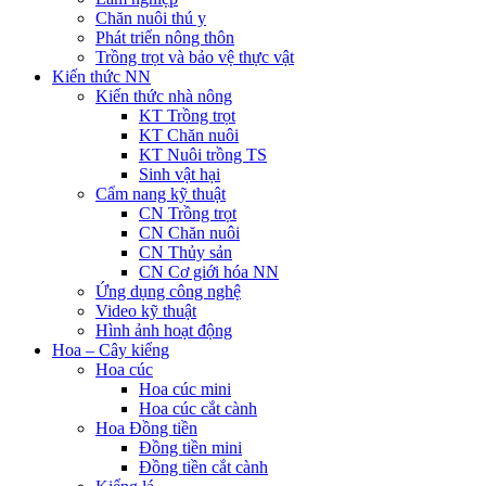
Chăn nuôi thú y
Phát triển nông thôn
Trồng trọt và bảo vệ thực vật
Kiến thức NN
Kiến thức nhà nông
KT Trồng trọt
KT Chăn nuôi
KT Nuôi trồng TS
Sinh vật hại
Cẩm nang kỹ thuật
CN Trồng trọt
CN Chăn nuôi
CN Thủy sản
CN Cơ giới hóa NN
Ứng dụng công nghệ
Video kỹ thuật
Hình ảnh hoạt động
Hoa – Cây kiểng
Hoa cúc
Hoa cúc mini
Hoa cúc cắt cành
Hoa Đồng tiền
Đồng tiền mini
Đồng tiền cắt cành