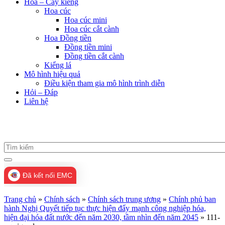
Hoa – Cây kiểng
Hoa cúc
Hoa cúc mini
Hoa cúc cắt cành
Hoa Đồng tiền
Đồng tiền mini
Đồng tiền cắt cành
Kiểng lá
Mô hình hiệu quả
Điều kiện tham gia mô hình trình diễn
Hỏi – Đáp
Liên hệ
Đã kết nối EMC
Trang chủ
»
Chính sách
»
Chính sách trung ương
»
Chính phủ ban
hành Nghị Quyết tiếp tục thực hiện đẩy mạnh công nghiệp hóa,
hiện đại hóa đất nước đến năm 2030, tầm nhìn đến năm 2045
»
111-