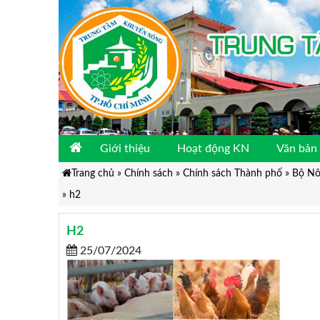
Giới thiệu
Hoạt động KN
Văn bản 
Trang chủ
»
Chính sách
»
Chính sách Thành phố
»
Bộ Nôn
»
h2
H2
25/07/2024