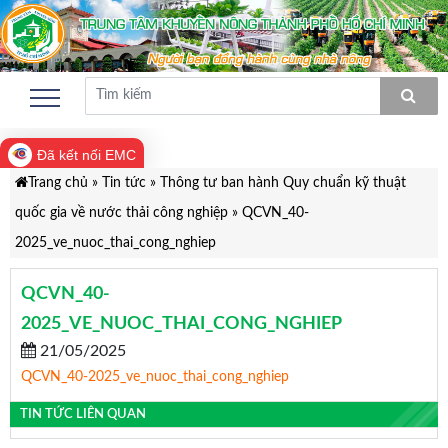
Đã kết nối EMC
Trang chủ
»
Tin tức
»
Thông tư ban hành Quy chuẩn kỹ thuật
quốc gia về nước thải công nghiệp
»
QCVN_40-
2025_ve_nuoc_thai_cong_nghiep
QCVN_40-
2025_VE_NUOC_THAI_CONG_NGHIEP
21/05/2025
QCVN_40-2025_ve_nuoc_thai_cong_nghiep
TIN TỨC LIÊN QUAN