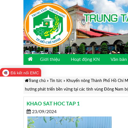
Giới thiệu
Hoạt động KN
Văn bản 
Đã kết nối EMC
Trang chủ
»
Tin tức
»
Khuyến nông Thành Phố Hồ Chí Min
hướng phát triển bền vững tại các tỉnh vùng Đông Nam b
KHAO SAT HOC TAP 1
23/09/2024