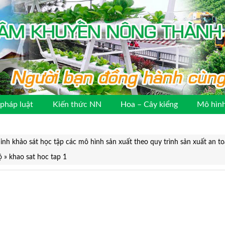
pháp luật
Kiến thức NN
Hoa – Cây kiểng
Mô hình
h khảo sát học tập các mô hình sản xuất theo quy trình sản xuất an t
ộ
»
khao sat hoc tap 1