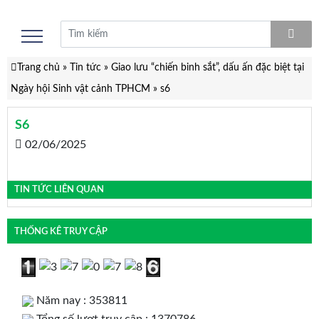
Trang chủ
»
Tin tức
»
Giao lưu “chiến binh sắt”, dấu ấn đặc biệt tại
Ngày hội Sinh vật cảnh TPHCM
»
s6
S6
02/06/2025
TIN TỨC LIÊN QUAN
THỐNG KÊ TRUY CẬP
Năm nay : 353811
Tổng số lượt truy cập : 1370786