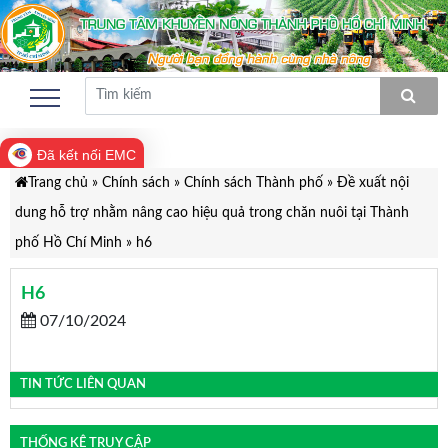
Đã kết nối EMC
Trang chủ
»
Chính sách
»
Chính sách Thành phố
»
Đề xuất nội
dung hỗ trợ nhằm nâng cao hiệu quả trong chăn nuôi tại Thành
phố Hồ Chí Minh
»
h6
H6
07/10/2024
TIN TỨC LIÊN QUAN
THỐNG KÊ TRUY CẬP