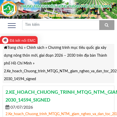
Đã kết nối EMC
Trang chủ
»
Chính sách
»
Chương trình mục tiêu quốc gia xây
dựng nông thôn mới, giai đoạn 2026 – 2030 trên địa bàn Thành
phố Hồ Chí Minh
»
2.Ke_hoach_Chuong_trinh_MTQG_NTM,_giam_ngheo_va_dan_toc_202
2030_14594_signed
2.KE_HOACH_CHUONG_TRINH_MTQG_NTM,_GIA
2030_14594_SIGNED
07/07/2026
2.Ke_hoach_Chuong_trinh_MTQG_NTM,_giam_ngheo_va_dan_toc_20